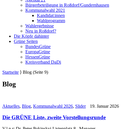
Bürgerbeteiligung in Roßdorf/Gundernhausen
Kommunalwahl 2021
Kandidat:innen
Wahlprogramm
Wahlergebnisse
Neu in Roßdorf?
Die Köpfe dahinter
Grüne Seiten
BundesGrüne
EuropaGrüne
HessenGrüne
Kreisverband DaDi
Startseite
⟩
Blog
(Seite 9)
Blog
Aktuelles
,
Blog
,
Kommunalwahl 2026
,
Slider
19. Januar 2026
Die GRÜNE Liste, zweite Vorstellungsrunde
V.l.n.r: Dr. Peter Pokinskyi Listenplatz 8, Manager