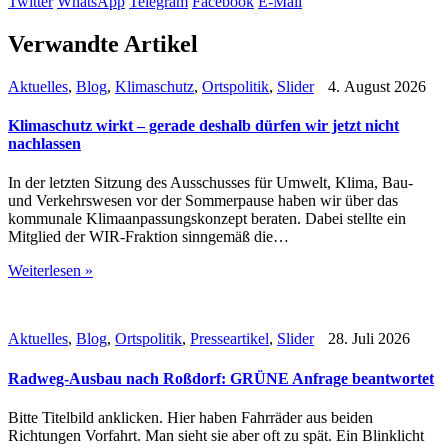
Twitter
WhatsApp
Telegram
Facebook
E-Mail
Verwandte Artikel
Aktuelles
,
Blog
,
Klimaschutz
,
Ortspolitik
,
Slider
4. August 2026
Klimaschutz wirkt – gerade deshalb dürfen wir jetzt nicht
nachlassen
In der letzten Sitzung des Ausschusses für Umwelt, Klima, Bau-
und Verkehrswesen vor der Sommerpause haben wir über das
kommunale Klimaanpassungskonzept beraten. Dabei stellte ein
Mitglied der WIR-Fraktion sinngemäß die…
Weiterlesen »
Aktuelles
,
Blog
,
Ortspolitik
,
Presseartikel
,
Slider
28. Juli 2026
Radweg-Ausbau nach Roßdorf: GRÜNE Anfrage beantwortet
Bitte Titelbild anklicken. Hier haben Fahrräder aus beiden
Richtungen Vorfahrt. Man sieht sie aber oft zu spät. Ein Blinklicht