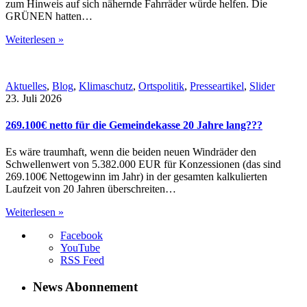
zum Hinweis auf sich nähernde Fahrräder würde helfen. Die
GRÜNEN hatten…
Weiterlesen »
Aktuelles
,
Blog
,
Klimaschutz
,
Ortspolitik
,
Presseartikel
,
Slider
23. Juli 2026
269.100€ netto für die Gemeindekasse 20 Jahre lang???
Es wäre traumhaft, wenn die beiden neuen Windräder den
Schwellenwert von 5.382.000 EUR für Konzessionen (das sind
269.100€ Nettogewinn im Jahr) in der gesamten kalkulierten
Laufzeit von 20 Jahren überschreiten…
Weiterlesen »
Facebook
YouTube
RSS Feed
News Abonnement