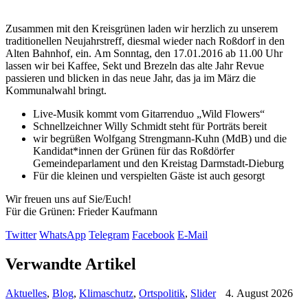
Zusammen mit den Kreisgrünen laden wir herzlich zu unserem
traditionellen Neujahrstreff, diesmal wieder nach Roßdorf in den
Alten Bahnhof, ein. Am Sonntag, den 17.01.2016 ab 11.00 Uhr
lassen wir bei Kaffee, Sekt und Brezeln das alte Jahr Revue
passieren und blicken in das neue Jahr, das ja im März die
Kommunalwahl bringt.
Live-Musik kommt vom Gitarrenduo „Wild Flowers“
Schnellzeichner Willy Schmidt steht für Porträts bereit
wir begrüßen Wolfgang Strengmann-Kuhn (MdB) und die
Kandidat*innen der Grünen für das Roßdörfer
Gemeindeparlament und den Kreistag Darmstadt-Dieburg
Für die kleinen und verspielten Gäste ist auch gesorgt
Wir freuen uns auf Sie/Euch!
Für die Grünen: Frieder Kaufmann
Twitter
WhatsApp
Telegram
Facebook
E-Mail
Verwandte Artikel
Aktuelles
,
Blog
,
Klimaschutz
,
Ortspolitik
,
Slider
4. August 2026