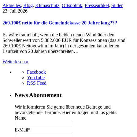
Aktuelles
,
Blog
,
Klimaschutz
,
Ortspolitik
,
Presseartikel
,
Slider
23. Juli 2026
269.100€ netto für die Gemeindekasse 20 Jahre lang???
Es wäre traumhaft, wenn die beiden neuen Windräder den
Schwellenwert von 5.382.000 EUR für Konzessionen (das sind
269.100€ Nettogewinn im Jahr) in der gesamten kalkulierten
Laufzeit von 20 Jahren überschreiten…
Weiterlesen »
Facebook
YouTube
RSS Feed
News Abonnement
Wir informieren Sie gerne über neue Beiträge und
bevorstehende Termine. Hier eintragen und los gehts.
Name
E-Mail*