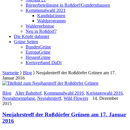
Bürgerbeteiligung in Roßdorf/Gundernhausen
Kommunalwahl 2021
Kandidat:innen
Wahlprogramm
Wahlergebnisse
Neu in Roßdorf?
Die Köpfe dahinter
Grüne Seiten
BundesGrüne
EuropaGrüne
HessenGrüne
Kreisverband DaDi
Startseite
⟩
Blog
⟩
Neujahrstreff der Roßdörfer Grünen am 17.
Januar 2016
Blog
Alter Bahnhof
,
Kommunalwahl 2016
,
Kreistagswahl 2016
,
Neujahrsempfang
,
Neujahrstreff
,
Wild Flowers
14. Dezember
2015
Neujahrstreff der Roßdörfer Grünen am 17. Januar
2016