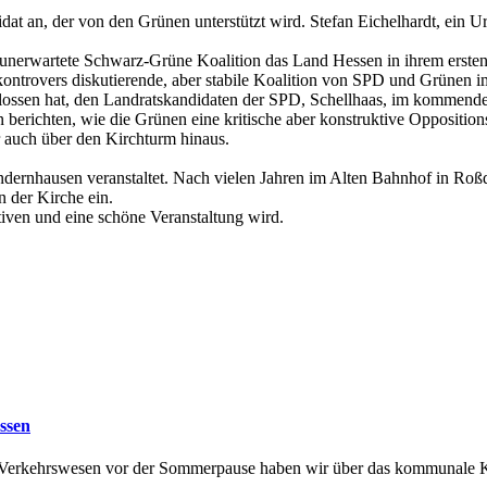
at an, der von den Grünen unterstützt wird. Stefan Eichelhardt, ein Ur
 unerwartete Schwarz-Grüne Koalition das Land Hessen in ihrem ersten
kontrovers diskutierende, aber stabile Koalition von SPD und Grünen im 
hlossen hat, den Landratskandidaten der SPD, Schellhaas, im kommend
 berichten, wie die Grünen eine kritische aber konstruktive Oppositio
 auch über den Kirchturm hinaus.
Gundernhausen veranstaltet. Nach vielen Jahren im Alten Bahnhof in Ro
n der Kirche ein.
ktiven und eine schöne Veranstaltung wird.
assen
d Verkehrswesen vor der Sommerpause haben wir über das kommunale Kl