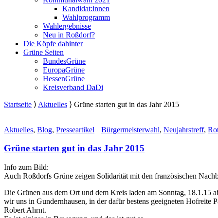
Kandidat:innen
Wahlprogramm
Wahlergebnisse
Neu in Roßdorf?
Die Köpfe dahinter
Grüne Seiten
BundesGrüne
EuropaGrüne
HessenGrüne
Kreisverband DaDi
Startseite
⟩
Aktuelles
⟩
Grüne starten gut in das Jahr 2015
Aktuelles
,
Blog
,
Presseartikel
Bürgermeisterwahl
,
Neujahrstreff
,
Ro
Grüne starten gut in das Jahr 2015
Info zum Bild:
Auch Roßdorfs Grüne zeigen Solidarität mit den französischen Nachba
Die Grünen aus dem Ort und dem Kreis laden am Sonntag, 18.1.15 ab 1
wir uns in Gundernhausen, in der dafür bestens geeigneten Hofreite
Robert Ahrnt.