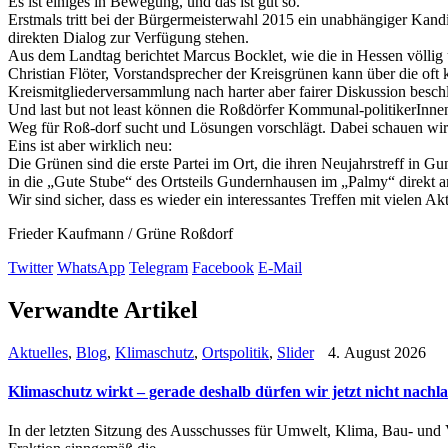
Es ist einiges in Bewegung, und das ist gut so.
Erstmals tritt bei der Bürgermeisterwahl 2015 ein unabhängiger Kandid
direkten Dialog zur Verfügung stehen.
Aus dem Landtag berichtet Marcus Bocklet, wie die in Hessen völlig
Christian Flöter, Vorstandsprecher der Kreisgrünen kann über die oft 
Kreismitgliederversammlung nach harter aber fairer Diskussion besc
Und last but not least können die Roßdörfer Kommunal-politikerInnen
Weg für Roß-dorf sucht und Lösungen vorschlägt. Dabei schauen wir
Eins ist aber wirklich neu:
Die Grünen sind die erste Partei im Ort, die ihren Neujahrstreff in 
in die „Gute Stube“ des Ortsteils Gundernhausen im „Palmy“ direkt a
Wir sind sicher, dass es wieder ein interessantes Treffen mit vielen A
Frieder Kaufmann / Grüne Roßdorf
Twitter
WhatsApp
Telegram
Facebook
E-Mail
Verwandte Artikel
Aktuelles
,
Blog
,
Klimaschutz
,
Ortspolitik
,
Slider
4. August 2026
Klimaschutz wirkt – gerade deshalb dürfen wir jetzt nicht nachl
In der letzten Sitzung des Ausschusses für Umwelt, Klima, Bau- un