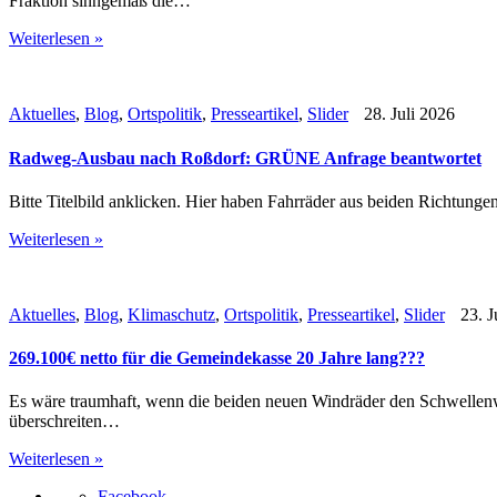
Fraktion sinngemäß die…
Weiterlesen »
Aktuelles
,
Blog
,
Ortspolitik
,
Presseartikel
,
Slider
28. Juli 2026
Radweg-Ausbau nach Roßdorf: GRÜNE Anfrage beantwortet
Bitte Titelbild anklicken. Hier haben Fahrräder aus beiden Richtung
Weiterlesen »
Aktuelles
,
Blog
,
Klimaschutz
,
Ortspolitik
,
Presseartikel
,
Slider
23. J
269.100€ netto für die Gemeindekasse 20 Jahre lang???
Es wäre traumhaft, wenn die beiden neuen Windräder den Schwellenw
überschreiten…
Weiterlesen »
Facebook