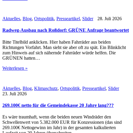
Aktuelles
,
Blog
,
Ortspolitik
,
Presseartikel
,
Slider
28. Juli 2026
Radweg-Ausbau nach Roßdorf: GRÜNE Anfrage beantwortet
Bitte Titelbild anklicken. Hier haben Fahrräder aus beiden
Richtungen Vorfahrt. Man sieht sie aber oft zu spät. Ein Blinklicht
zum Hinweis auf sich nähernde Fahrräder würde helfen. Die
GRÜNEN hatten…
Weiterlesen »
Aktuelles
,
Blog
,
Klimaschutz
,
Ortspolitik
,
Presseartikel
,
Slider
23. Juli 2026
269.100€ netto für die Gemeindekasse 20 Jahre lang???
Es wäre traumhaft, wenn die beiden neuen Windräder den
Schwellenwert von 5.382.000 EUR für Konzessionen (das sind
269.100€ Nettogewinn im Jahr) in der gesamten kalkulierten
Laufzeit von 20 Jahren überschreiten…