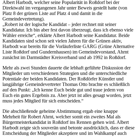
Albert Harbodt, welcher seine Popularität in Roßdorf bei der
Direktwahl im vergangenen Jahr unter Beweis gestellt hatte (von
Platz 8 der grünen Liste auf Platz 4 und damit in die
Gemeindevertretung).
„Robert ist der logische Kandidat – jeder rechnet mit seiner
Kandidatur. Ich bin aber fest davon überzeugt, dass ich ebenso viele
Wähler erreiche“, erklärte Albert Harbodt seine Kandidatur. Beide
Kandidaten sind schon seit vielen Jahren für die Grünen aktiv,
Harbodt war bereits für die Vorläuferliste GARG (Grüne Alternative
Liste Roßdorf und Gundernhausen) im Gemeindevorstand, Ahrnt
zunächst im Darmstädter Kreisverband und ab 1992 in Roßdorf.
Mehr als zwei Stunden dauerte die lebhaft geführte Diskussion der
Mitglieder um verschiedenen Strategien und die unterschiedliche
Potentiale der beiden Kandidaten. Der Roßdörfer Künstler und
langjährige Gemeindevertreter Thomas Otto brachte es schließlich
auf den Punkt: „Ich kenne Euch beide gut und traue jedem von
Euch ein gutes Ergebnis zu. Aber jetzt ist alles gesagt worden, jetzt
muss jedes Mitglied für sich entscheiden.“
Die abschließende geheime Abstimmung ergab eine knappe
Mehrheit für Robert Ahrnt, welcher somit ein zweites Mal als
Bürgermeisterkandidat in Roßdorf ins Rennen gehen wird. Albert
Harbodt zeigte sich souverän und betonte ausdrücklich, dass er diese
Entscheidung der Mitglieder akzeptiere und im Wahlkampf auch