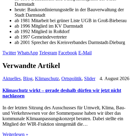
Darmstadt
heute: Baukoordinierungsstelle in der Bauverwaltung der
Stadt Darmstadt
ab 1981 Mitarbeit bei grüner Liste UGB in Groß-Bieberau
ab 1996 Mitglied im KV Darmstadt
ab 1992 Mitglied in Roßdorf
ab 1997 Gemeindevertreter
ab 2001 Sprecher des Kreisverbandes Darmstadt-Dieburg
Twitter
WhatsApp
Telegram
Facebook
E-Mail
Verwandte Artikel
Aktuelles
,
Blog
,
Klimaschutz
,
Ortspolitik
,
Slider
4. August 2026
Klimaschutz wirkt – gerade deshalb dürfen wir jetzt nicht
nachlassen
In der letzten Sitzung des Ausschusses für Umwelt, Klima, Bau-
und Verkehrswesen vor der Sommerpause haben wir über das
kommunale Klimaanpassungskonzept beraten. Dabei stellte ein
Mitglied der WIR-Fraktion sinngemäß die…
Weiterlesen »