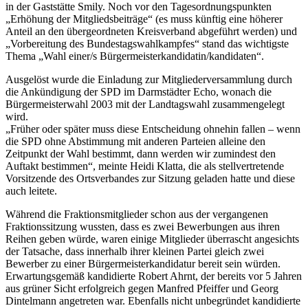
in der Gaststätte Smily. Noch vor den Tagesordnungspunkten
„Erhöhung der Mitgliedsbeiträge“ (es muss künftig eine höherer
Anteil an den übergeordneten Kreisverband abgeführt werden) und
„Vorbereitung des Bundestagswahlkampfes“ stand das wichtigste
Thema „Wahl einer/s Bürgermeisterkandidatin/kandidaten“.
Ausgelöst wurde die Einladung zur Mitgliederversammlung durch
die Ankündigung der SPD im Darmstädter Echo, wonach die
Bürgermeisterwahl 2003 mit der Landtagswahl zusammengelegt
wird.
„Früher oder später muss diese Entscheidung ohnehin fallen – wenn
die SPD ohne Abstimmung mit anderen Parteien alleine den
Zeitpunkt der Wahl bestimmt, dann werden wir zumindest den
Auftakt bestimmen“, meinte Heidi Klatta, die als stellvertretende
Vorsitzende des Ortsverbandes zur Sitzung geladen hatte und diese
auch leitete.
Während die Fraktionsmitglieder schon aus der vergangenen
Fraktionssitzung wussten, dass es zwei Bewerbungen aus ihren
Reihen geben würde, waren einige Mitglieder überrascht angesichts
der Tatsache, dass innerhalb ihrer kleinen Partei gleich zwei
Bewerber zu einer Bürgermeisterkandidatur bereit sein würden.
Erwartungsgemäß kandidierte Robert Ahrnt, der bereits vor 5 Jahren
aus grüner Sicht erfolgreich gegen Manfred Pfeiffer und Georg
Dintelmann angetreten war. Ebenfalls nicht unbegründet kandidierte