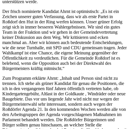
unterstützen werde.
Der frisch nominierte Kandidat Ahrnt ist optimistisch: „Es ist ein
Zeichen unserer guten Verfassung, dass wir als erste Partei in
Roßdorf den Hut in der Ring werfen können. Unser grüner Erfolg
zeigt sich in immer besseren Wahlergebnissen. Wir sind ein gutes
Team in der Fraktion und wir gehen in der Gemeindevertretung
keiner Diskussion aus dem Weg. Wir kritisieren und ecken
manchmal an. Aber wir können auch bedeutende Entscheidungen,
wie die neue Turnhalle, mit SPD und CDU gemeinsam tragen. Jeder
Wahlkampf ist eine Chance, die eigene Meinung gegenüber der
Öffentlichkeit zu verdeutlichen. Für die Gemeinde Roßdorf ist es
belebend, wenn die Opposition auch bei der Direktwahl des
Bürgermeisters kräftig mitmischt.“
Zum Programm erklärte Ahrnt: „Inhalt und Person sind nicht zu
trennen. Ich stehe als grüner Kandidat für genau die Positionen, die
ich in den vergangenen fünf Jahren öffentlich vertreten habe, ob
Kindergartengebühr, Altlast in der Goldkaute , Windräder oder neue
Baugebiete. Das vor uns liegende Jahr wird nicht nur wegen der
Bürgermeisterwahl sehr interessant, sondern auch wegen der
Roßdörfer Agenda 21. In den kommenden Wochen werden alle von
den Arbeitsgruppen der Agenda vorgeschlagenen Maßnahmen im
Parlament behandelt werden. Die Roßdörfer Bürgerinnen und
Bürger sollten genau hinschauen, an welcher Stelle die