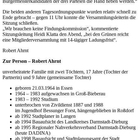
Bürgermeisterkandidaten der drei Parteien die Hand heben werden.“
Die beiden anderen Tagesordnungspunkte wurden relativ schnell zu
Ende gebracht – gegen 11 Uhr konnte die Versammlungsleiterin die
Sitzung schließen.
„Wir brauchen keine Findungskommission“, kommentierte
Sitzungsleitung Heidi Klatta den Abend, „bei den Grünen reicht
eine Mitgliederversammlung mit 14-tägiger Ladungsfrist“.
Robert Ahrnt
Zur Person – Robert Ahrnt
unverheiratete Familie mit zwei Töchtern, 17 Jahre (Tochter der
Partnerin) und 9 Jahre (gemeinsame Tochter)
geboren 21.03.1964 in Essen
1964 – 1983 aufgewachsen in Groß-Bieberau
1983 – 1992 Studium
unterbrochen von Zivildienst 1887 und 1988
im Jugendhof Bessunger Forst, hängengeblieben in Roßdorf
ab 1992 Stadtplaner in Langen
ab 1994 Bauaufsicht des Landkreises Darmstadt-Dieburg
ab 1995 Regionaler Nahverkehrsverband Darmstadt-Dieburg
(heute DADINA)
ab 1998 Bauaufsicht und Stadtplanungsamt der Stadt