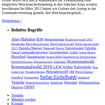
Grüne setzen sich durch Maßnahmen zur Eindämmung einer
möglichen Weichmacherbelastung in den örtlichen Kitas werden
beschlossen Im März 2012 haben wir Grünen den Antrag in der
Gemeindevertretung gestellt, den Weichmachergehalt…
Weiterlesen »
Beliebte Begriffe
Alter Bahnhof
B38
Bebauungsplan
Bundestagswahl 2017
Bürgerbeteiligung
Bürgermeisterwahl
Bürgermeisterwahl
Busfahrplan
Daniela Wagner
Energiewende
Fahrplan
2015
Darmstadt
Energie
Gemeindevertretung
Gewerbegebiet
Grüne
Fahrrad
Grüner Brunch
Haushalt
Haushaltsplan
Innerörtliche Entwicklung
Hessen-Mobil
Kommunalwahl
Kinderbetreuung
Klausurtagung
Kleingärten
Kommunalwahl 2016
LKW-Verbot
Nahverkehr
Neue
Neujahrstreff
OHI
Philip Krämer
Grüne Liste
Neujahrsempfang
Stefan Eichelhardt
rossdorf
Sommerfest
Steinbruch
Verkehr
Windräder
Wohnungsbau
Verkehrsgutachten
Windkraft
ÖPNV
Ökologie
Termine
Mitglied werden
Kontakt