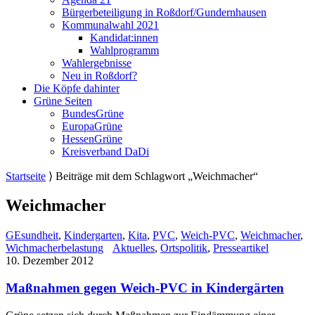
Bürgerbeteiligung in Roßdorf/Gundernhausen
Kommunalwahl 2021
Kandidat:innen
Wahlprogramm
Wahlergebnisse
Neu in Roßdorf?
Die Köpfe dahinter
Grüne Seiten
BundesGrüne
EuropaGrüne
HessenGrüne
Kreisverband DaDi
Startseite
⟩
Beiträge mit dem Schlagwort „Weichmacher“
Weichmacher
GEsundheit
,
Kindergarten
,
Kita
,
PVC
,
Weich-PVC
,
Weichmacher
,
Wichmacherbelastung
Aktuelles
,
Ortspolitik
,
Presseartikel
10. Dezember 2012
Maßnahmen gegen Weich-PVC in Kindergärten