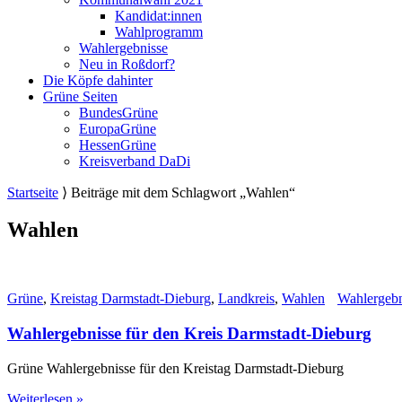
Kandidat:innen
Wahlprogramm
Wahlergebnisse
Neu in Roßdorf?
Die Köpfe dahinter
Grüne Seiten
BundesGrüne
EuropaGrüne
HessenGrüne
Kreisverband DaDi
Startseite
⟩
Beiträge mit dem Schlagwort „Wahlen“
Wahlen
Grüne
,
Kreistag Darmstadt-Dieburg
,
Landkreis
,
Wahlen
Wahlergebn
Wahlergebnisse für den Kreis Darmstadt-Dieburg
Grüne Wahlergebnisse für den Kreistag Darmstadt-Dieburg
Weiterlesen »