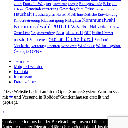
Daniela Wagner
Energiewende
Fahrplan
2015
Darmstadt
Energie
Gemeindevertretung
Gewerbegebiet
Grüne
Fahrrad
Grüner Brunch
Haushalt
Haushaltsplan
Innerörtliche Entwicklung
Hessen-Mobil
Kommunalwahl
Kinderbetreuung
Klausurtagung
Kleingärten
Kommunalwahl 2016
LKW-Verbot
Nahverkehr
Neue
Neujahrstreff
OHI
Philip Krämer
Grüne Liste
Neujahrsempfang
Stefan Eichelhardt
rossdorf
Sommerfest
Steinbruch
Verkehr
Windräder
Wohnungsbau
Verkehrsgutachten
Windkraft
ÖPNV
Ökologie
Termine
Mitglied werden
Kontakt
Impressum
Datenschutz
Diese Website basiert auf dem Open-Source-System Wordpress -
mit
❤
und Verstand in Roßdorf/Gundernhausen erstellt und
gepflegt.
↑
Cookies helfen uns bei der Bereitstellung unserer Dienste. Durch die
Nutzung unserer Dienste erklären Sie sich mit dem Einsatz von