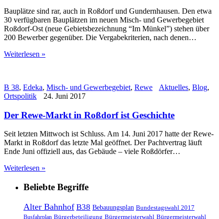
Bauplätze sind rar, auch in Roßdorf und Gundernhausen. Den etwa
30 verfügbaren Bauplätzen im neuen Misch- und Gewerbegebiet
Roßdorf-Ost (neue Gebietsbezeichnung “Im Münkel”) stehen über
200 Bewerber gegenüber. Die Vergabekriterien, nach denen…
Weiterlesen »
B 38
,
Edeka
,
Misch- und Gewerbegebiet
,
Rewe
Aktuelles
,
Blog
,
Ortspolitik
24. Juni 2017
Der Rewe-Markt in Roßdorf ist Geschichte
Seit letzten Mittwoch ist Schluss. Am 14. Juni 2017 hatte der Rewe-
Markt in Roßdorf das letzte Mal geöffnet. Der Pachtvertrag läuft
Ende Juni offiziell aus, das Gebäude – viele Roßdörfer…
Weiterlesen »
Beliebte Begriffe
Alter Bahnhof
B38
Bebauungsplan
Bundestagswahl 2017
Bürgerbeteiligung
Bürgermeisterwahl
Bürgermeisterwahl
Busfahrplan