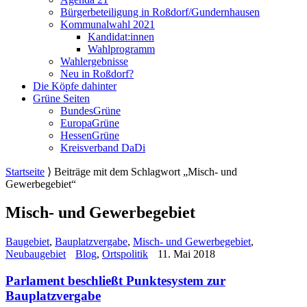
Bürgerbeteiligung in Roßdorf/Gundernhausen
Kommunalwahl 2021
Kandidat:innen
Wahlprogramm
Wahlergebnisse
Neu in Roßdorf?
Die Köpfe dahinter
Grüne Seiten
BundesGrüne
EuropaGrüne
HessenGrüne
Kreisverband DaDi
Startseite
⟩
Beiträge mit dem Schlagwort „Misch- und
Gewerbegebiet“
Misch- und Gewerbegebiet
Baugebiet
,
Bauplatzvergabe
,
Misch- und Gewerbegebiet
,
Neubaugebiet
Blog
,
Ortspolitik
11. Mai 2018
Parlament beschließt Punktesystem zur
Bauplatzvergabe