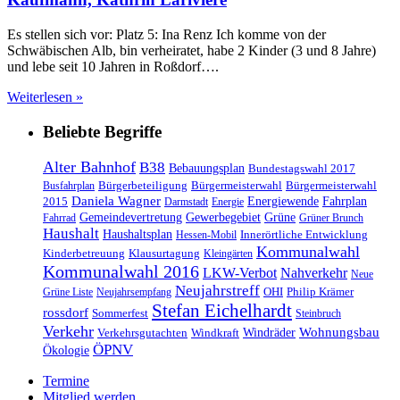
Es stellen sich vor: Platz 5: Ina Renz Ich komme von der
Schwäbischen Alb, bin verheiratet, habe 2 Kinder (3 und 8 Jahre)
und lebe seit 10 Jahren in Roßdorf….
Weiterlesen »
Beliebte Begriffe
Alter Bahnhof
B38
Bebauungsplan
Bundestagswahl 2017
Bürgerbeteiligung
Bürgermeisterwahl
Bürgermeisterwahl
Busfahrplan
Daniela Wagner
Energiewende
Fahrplan
2015
Darmstadt
Energie
Gemeindevertretung
Gewerbegebiet
Grüne
Fahrrad
Grüner Brunch
Haushalt
Haushaltsplan
Innerörtliche Entwicklung
Hessen-Mobil
Kommunalwahl
Kinderbetreuung
Klausurtagung
Kleingärten
Kommunalwahl 2016
LKW-Verbot
Nahverkehr
Neue
Neujahrstreff
OHI
Philip Krämer
Grüne Liste
Neujahrsempfang
Stefan Eichelhardt
rossdorf
Sommerfest
Steinbruch
Verkehr
Windräder
Wohnungsbau
Verkehrsgutachten
Windkraft
ÖPNV
Ökologie
Termine
Mitglied werden