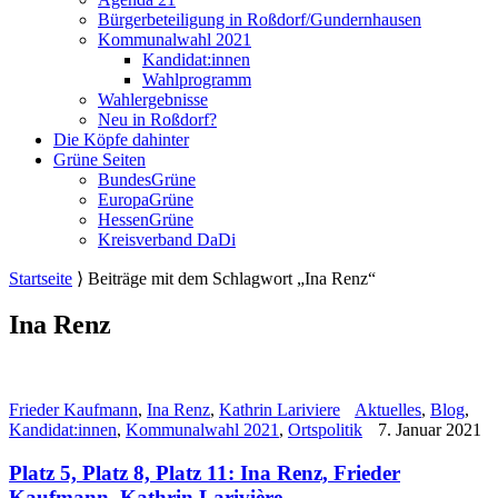
Bürgerbeteiligung in Roßdorf/Gundernhausen
Kommunalwahl 2021
Kandidat:innen
Wahlprogramm
Wahlergebnisse
Neu in Roßdorf?
Die Köpfe dahinter
Grüne Seiten
BundesGrüne
EuropaGrüne
HessenGrüne
Kreisverband DaDi
Startseite
⟩
Beiträge mit dem Schlagwort „Ina Renz“
Ina Renz
Frieder Kaufmann
,
Ina Renz
,
Kathrin Lariviere
Aktuelles
,
Blog
,
Kandidat:innen
,
Kommunalwahl 2021
,
Ortspolitik
7. Januar 2021
Platz 5, Platz 8, Platz 11: Ina Renz, Frieder
Kaufmann, Kathrin Larivière