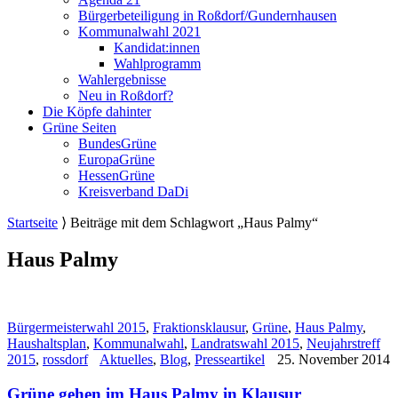
Bürgerbeteiligung in Roßdorf/Gundernhausen
Kommunalwahl 2021
Kandidat:innen
Wahlprogramm
Wahlergebnisse
Neu in Roßdorf?
Die Köpfe dahinter
Grüne Seiten
BundesGrüne
EuropaGrüne
HessenGrüne
Kreisverband DaDi
Startseite
⟩
Beiträge mit dem Schlagwort „Haus Palmy“
Haus Palmy
Bürgermeisterwahl 2015
,
Fraktionsklausur
,
Grüne
,
Haus Palmy
,
Haushaltsplan
,
Kommunalwahl
,
Landratswahl 2015
,
Neujahrstreff
2015
,
rossdorf
Aktuelles
,
Blog
,
Presseartikel
25. November 2014
Grüne gehen im Haus Palmy in Klausur