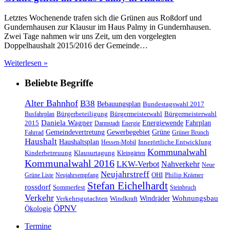
Letztes Wochenende trafen sich die Grünen aus Roßdorf und
Gundernhausen zur Klausur im Haus Palmy in Gundernhausen.
Zwei Tage nahmen wir uns Zeit, um den vorgelegten
Doppelhaushalt 2015/2016 der Gemeinde…
Weiterlesen »
Beliebte Begriffe
Alter Bahnhof
B38
Bebauungsplan
Bundestagswahl 2017
Bürgerbeteiligung
Bürgermeisterwahl
Bürgermeisterwahl
Busfahrplan
Daniela Wagner
Energiewende
Fahrplan
2015
Darmstadt
Energie
Gemeindevertretung
Gewerbegebiet
Grüne
Fahrrad
Grüner Brunch
Haushalt
Haushaltsplan
Innerörtliche Entwicklung
Hessen-Mobil
Kommunalwahl
Kinderbetreuung
Klausurtagung
Kleingärten
Kommunalwahl 2016
LKW-Verbot
Nahverkehr
Neue
Neujahrstreff
OHI
Philip Krämer
Grüne Liste
Neujahrsempfang
Stefan Eichelhardt
rossdorf
Sommerfest
Steinbruch
Verkehr
Windräder
Wohnungsbau
Verkehrsgutachten
Windkraft
ÖPNV
Ökologie
Termine