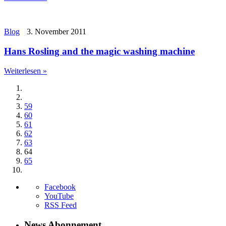
Blog
3. November 2011
Hans Rosling and the magic washing machine
Weiterlesen »
59
60
61
62
63
64
65
Facebook
YouTube
RSS Feed
News Abonnement