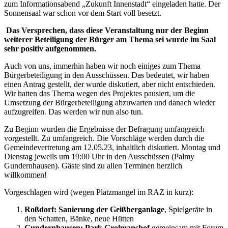
zum Informationsabend „Zukunft Innenstadt“ eingeladen hatte. Der
Sonnensaal war schon vor dem Start voll besetzt.
Das Versprechen, dass diese Veranstaltung nur der Beginn
weiterer Beteiligung der Bürger am Thema sei wurde im Saal
sehr positiv aufgenommen.
Auch von uns, immerhin haben wir noch einiges zum Thema
Bürgerbeteiligung in den Ausschüssen. Das bedeutet, wir haben
einen Antrag gestellt, der wurde diskutiert, aber nicht entschieden.
Wir hatten das Thema wegen des Projektes pausiert, um die
Umsetzung der Bürgerbeteiligung abzuwarten und danach wieder
aufzugreifen. Das werden wir nun also tun.
Zu Beginn wurden die Ergebnisse der Befragung umfangreich
vorgestellt. Zu umfangreich. Die Vorschläge werden durch die
Gemeindevertretung am 12.05.23, inhaltlich diskutiert. Montag und
Dienstag jeweils um 19:00 Uhr in den Ausschüssen (Palmy
Gundernhausen). Gäste sind zu allen Terminen herzlich
willkommen!
Vorgeschlagen wird (wegen Platzmangel im RAZ in kurz):
Roßdorf: Sanierung der Geißberganlage
, Spielgeräte in
den Schatten, Bänke, neue Hütten
Gundernhausen: Park Grolmanshof
gemeinsam mit Forum