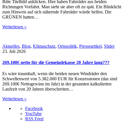
Bitte Titelbild anklicken. Hier haben Fahrräder aus beiden
Richtungen Vorfahrt. Man sieht sie aber oft zu spät. Ein Blinklicht
zum Hinweis auf sich nähernde Fahrräder würde helfen. Die
GRÜNEN hatten…
Weiterlesen »
Aktuelles
,
Blog
,
Klimaschutz
,
Ortspolitik
,
Presseartikel
,
Slider
23. Juli 2026
269.100€ netto für die Gemeindekasse 20 Jahre lang???
Es wäre traumhaft, wenn die beiden neuen Windräder den
Schwellenwert von 5.382.000 EUR für Konzessionen (das sind
269.100€ Nettogewinn im Jahr) in der gesamten kalkulierten
Laufzeit von 20 Jahren überschreiten…
Weiterlesen »
Facebook
YouTube
RSS Feed