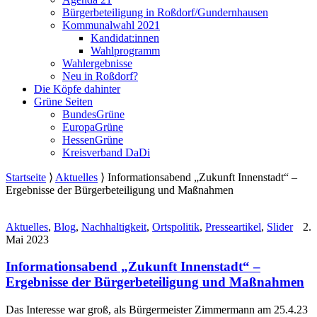
Bürgerbeteiligung in Roßdorf/Gundernhausen
Kommunalwahl 2021
Kandidat:innen
Wahlprogramm
Wahlergebnisse
Neu in Roßdorf?
Die Köpfe dahinter
Grüne Seiten
BundesGrüne
EuropaGrüne
HessenGrüne
Kreisverband DaDi
Startseite
⟩
Aktuelles
⟩
Informationsabend „Zukunft Innenstadt“ –
Ergebnisse der Bürgerbeteiligung und Maßnahmen
Aktuelles
,
Blog
,
Nachhaltigkeit
,
Ortspolitik
,
Presseartikel
,
Slider
2.
Mai 2023
Informationsabend „Zukunft Innenstadt“ –
Ergebnisse der Bürgerbeteiligung und Maßnahmen
Das Interesse war groß, als Bürgermeister Zimmermann am 25.4.23