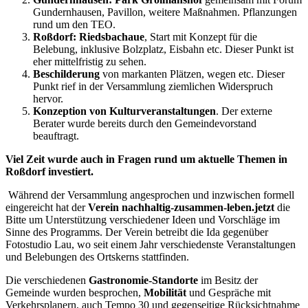
Gundernhausen, Pavillon, weitere Maßnahmen. Pflanzungen
rund um den TEO.
Roßdorf: Riedsbachaue
, Start mit Konzept für die
Belebung, inklusive Bolzplatz, Eisbahn etc. Dieser Punkt ist
eher mittelfristig zu sehen.
Beschilderung
von markanten Plätzen, wegen etc. Dieser
Punkt rief in der Versammlung ziemlichen Widerspruch
hervor.
Konzeption von Kulturveranstaltungen
. Der externe
Berater wurde bereits durch den Gemeindevorstand
beauftragt.
Viel Zeit wurde auch in Fragen rund um aktuelle Themen in
Roßdorf investiert.
Während der Versammlung angesprochen und inzwischen formell
eingereicht hat der
Verein nachhaltig-zusammen-leben.jetzt
die
Bitte um Unterstützung verschiedener Ideen und Vorschläge im
Sinne des Programms. Der Verein betreibt die Ida gegenüber
Fotostudio Lau, wo seit einem Jahr verschiedenste Veranstaltungen
und Belebungen des Ortskerns stattfinden.
Die verschiedenen
Gastronomie-Standorte
im Besitz der
Gemeinde wurden besprochen,
Mobilität
und Gespräche mit
Verkehrsplanern, auch Tempo 30 und gegenseitige Rücksichtnahme