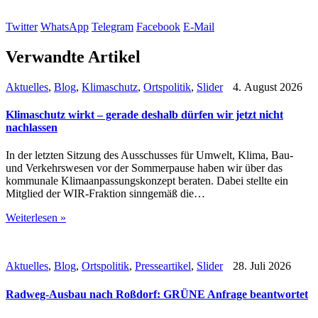
Twitter
WhatsApp
Telegram
Facebook
E-Mail
Verwandte Artikel
Aktuelles
,
Blog
,
Klimaschutz
,
Ortspolitik
,
Slider
4. August 2026
Klimaschutz wirkt – gerade deshalb dürfen wir jetzt nicht
nachlassen
In der letzten Sitzung des Ausschusses für Umwelt, Klima, Bau-
und Verkehrswesen vor der Sommerpause haben wir über das
kommunale Klimaanpassungskonzept beraten. Dabei stellte ein
Mitglied der WIR-Fraktion sinngemäß die…
Weiterlesen »
Aktuelles
,
Blog
,
Ortspolitik
,
Presseartikel
,
Slider
28. Juli 2026
Radweg-Ausbau nach Roßdorf: GRÜNE Anfrage beantwortet