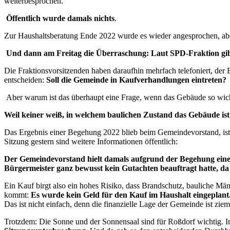
weiterbesprochen.
Öffentlich wurde damals nichts
.
Zur Haushaltsberatung Ende 2022 wurde es wieder angesprochen, abe
Und dann am Freitag die Überraschung: Laut SPD-Fraktion gibt e
Die Fraktionsvorsitzenden haben daraufhin mehrfach telefoniert, de
entscheiden:
Soll die Gemeinde in Kaufverhandlungen eintreten?
Aber warum ist das überhaupt eine Frage, wenn das Gebäude so wich
Weil keiner weiß, in welchem baulichen Zustand das Gebäude ist
Das Ergebnis einer Begehung 2022 blieb beim Gemeindevorstand, ist a
Sitzung gestern sind weitere Informationen öffentlich:
Der Gemeindevorstand hielt damals aufgrund der Begehung einen 
Bürgermeister ganz bewusst kein Gutachten beauftragt hatte, da
Ein Kauf birgt also ein hohes Risiko, dass Brandschutz, bauliche Män
kommt:
Es wurde kein Geld für den Kauf im Haushalt eingeplant
Das ist nicht einfach, denn die finanzielle Lage der Gemeinde ist zie
Trotzdem: Die Sonne und der Sonnensaal sind für Roßdorf wichtig. I