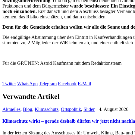
Sitzungsunterbrechung
. Und da gab es den entscheidenden Durchb
Fraktionen und dem Bürgermeister
wurde beschlossen: Ein Einstie
noch einzuholen.
Erst danach und dem Abschluss besagter Verhandlu
kennen, das Risiko einschätzen, und dann entscheiden.
Denn für die Gemeinde erhalten wollen wir alle die Sonne und d
Die endgültige Abstimmung über den Eintritt in Kaufverhandlunge
stimmten zu, 2 Mitglieder der WiR lehnten ab, und einer enthielt sich.
Für die GRÜNEN: Astrid Kaufmann mit dem Redaktionsteam
Twitter
WhatsApp
Telegram
Facebook
E-Mail
Verwandte Artikel
Aktuelles
,
Blog
,
Klimaschutz
,
Ortspolitik
,
Slider
4. August 2026
Klimaschutz wirkt – gerade deshalb dürfen wir jetzt nicht nachl
In der letzten Sitzung des Ausschusses für Umwelt, Klima, Bau- un