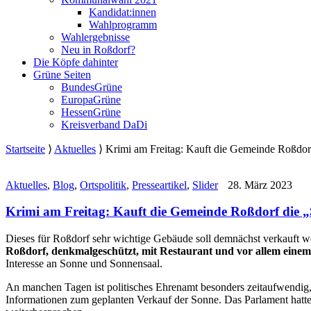
Kandidat:innen
Wahlprogramm
Wahlergebnisse
Neu in Roßdorf?
Die Köpfe dahinter
Grüne Seiten
BundesGrüne
EuropaGrüne
HessenGrüne
Kreisverband DaDi
Startseite
⟩
Aktuelles
⟩
Krimi am Freitag: Kauft die Gemeinde Roßdor
Aktuelles
,
Blog
,
Ortspolitik
,
Presseartikel
,
Slider
28. März 2023
Krimi am Freitag: Kauft die Gemeinde Roßdorf die 
Dieses für Roßdorf sehr wichtige Gebäude soll demnächst verkauft we
Roßdorf, denkmalgeschützt, mit Restaurant und vor allem einem
Interesse an Sonne und Sonnensaal.
An manchen Tagen ist politisches Ehrenamt besonders zeitaufwendig,
Informationen zum geplanten Verkauf der Sonne. Das Parlament hat