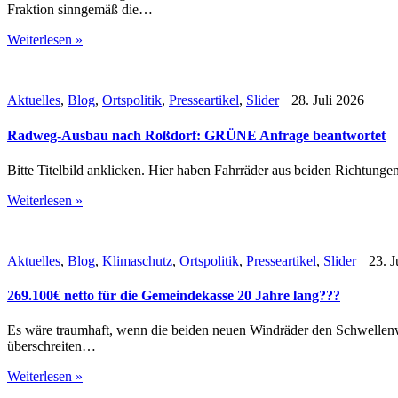
Fraktion sinngemäß die…
Weiterlesen »
Aktuelles
,
Blog
,
Ortspolitik
,
Presseartikel
,
Slider
28. Juli 2026
Radweg-Ausbau nach Roßdorf: GRÜNE Anfrage beantwortet
Bitte Titelbild anklicken. Hier haben Fahrräder aus beiden Richtung
Weiterlesen »
Aktuelles
,
Blog
,
Klimaschutz
,
Ortspolitik
,
Presseartikel
,
Slider
23. J
269.100€ netto für die Gemeindekasse 20 Jahre lang???
Es wäre traumhaft, wenn die beiden neuen Windräder den Schwellenw
überschreiten…
Weiterlesen »