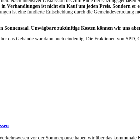
ruch. Nach intensiver Diskussion bis zum Ende der satzungsgemäßen S
g in Verhandlungen ist nicht ein Kauf um jeden Preis. Sondern er
ngen ist eine fundierte Entscheidung durch die Gemeindevertretung 
en Sonnensaal. Unwägbare zukünftige Kosten können wir uns aber 
n über das Gebäude war dann auch eindeutig. Die Fraktionen von SP
assen
d Verkehrswesen vor der Sommerpause haben wir über das kommunale Kl