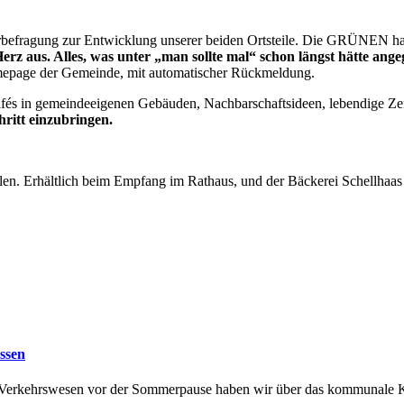
befragung zur Entwicklung unserer beiden Ortsteile. Die GRÜNEN habe
Herz aus. Alles, was unter „man sollte mal“ schon längst hätte ang
epage der Gemeinde, mit automatischer Rückmeldung.
fés in gemeindeeigenen Gebäuden, Nachbarschaftsideen, lebendige Zen
hritt einzubringen.
llen. Erhältlich beim Empfang im Rathaus, und der Bäckerei Schellhaas
assen
d Verkehrswesen vor der Sommerpause haben wir über das kommunale Kl