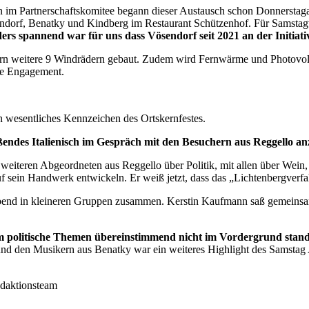
en im Partnerschaftskomitee begann dieser Austausch schon Donnersta
dorf, Benatky und Kindberg im Restaurant Schützenhof. Für Samstagvo
ers spannend war für uns dass Vösendorf seit 2021 an der Initiati
 weitere 9 Windrädern gebaut. Zudem wird Fernwärme und Photovoltaik
che Engagement.
 wesentliches Kennzeichen des Ortskernfestes.
eßendes Italienisch im Gespräch mit den Besuchern aus Reggello a
weiteren Abgeordneten aus Reggello über Politik, mit allen über Wein
 sein Handwerk entwickeln. Er weiß jetzt, dass das „Lichtenbergverfa
gabend in kleineren Gruppen zusammen. Kerstin Kaufmann saß gemeins
em politische Themen übereinstimmend nicht im Vordergrund stan
nd den Musikern aus Benatky war ein weiteres Highlight des Samstag 
daktionsteam