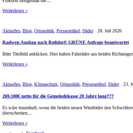
Fraktion sinngemäß die…
Weiterlesen »
Aktuelles
,
Blog
,
Ortspolitik
,
Presseartikel
,
Slider
28. Juli 2026
Radweg-Ausbau nach Roßdorf: GRÜNE Anfrage beantwortet
Bitte Titelbild anklicken. Hier haben Fahrräder aus beiden Richtung
Weiterlesen »
Aktuelles
,
Blog
,
Klimaschutz
,
Ortspolitik
,
Presseartikel
,
Slider
23. J
269.100€ netto für die Gemeindekasse 20 Jahre lang???
Es wäre traumhaft, wenn die beiden neuen Windräder den Schwellenw
überschreiten…
Weiterlesen »