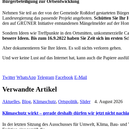
Bürgerbeteiligung zur Ortsentwicklung
Nehmen Sie teil an der von der Gemeinde Roßdorf gestarteten Bürger
Landesregierung das passende Projekt angeboten.
Schütten Sie Ihr 
den auf GRÜNER Initiative entstandenen Mängelmelder auf der Hom
Sondern Ideen wie Treffpunkte in den Ortsmitten, unkommerzielle Ca
bessere Ideen. Bis zum 16.9.2022 haben Sie Zeit sich im ersten Sc
Aber dokumentieren Sie Ihre Ideen. Es soll nichts verloren gehen.
Und wer keine Lust auf das Internet hat, kann auch die Papiere ausfü
Twitter
WhatsApp
Telegram
Facebook
E-Mail
Verwandte Artikel
Aktuelles
,
Blog
,
Klimaschutz
,
Ortspolitik
,
Slider
4. August 2026
Klimaschutz wirkt – gerade deshalb dürfen wir jetzt nicht nachl
In der letzten Sitzung des Ausschusses für Umwelt, Klima, Bau- un