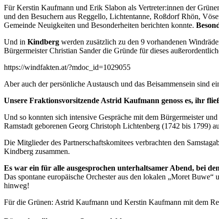
Für Kerstin Kaufmann und Erik Slabon als Vertreter:innen der Grün
und den Besuchern aus Reggello, Lichtentanne, Roßdorf Rhön, Vösen
Gemeinde Neuigkeiten und Besonderheiten berichten konnte.
Besond
Und in
Kindberg
werden zusätzlich zu den 9 vorhandenen Windrädern
Bürgermeister Christian Sander die Gründe für dieses außerordentli
https://windfakten.at/?mdoc_id=1029055
Aber auch der persönliche Austausch und das Beisammensein sind ein
Unsere Fraktionsvorsitzende Astrid Kaufmann genoss es, ihr fli
Und so konnten sich intensive Gespräche mit dem Bürgermeister und 
Ramstadt geborenen Georg Christoph Lichtenberg (1742 bis 1799) auf
Die Mitglieder des Partnerschaftskomitees verbrachten den Samsta
Kindberg zusammen.
Es war ein für alle ausgesprochen unterhaltsamer Abend, bei d
Das spontane europäische Orchester aus den lokalen „Moret Buwe“ u
hinweg!
Für die Grünen: Astrid Kaufmann und Kerstin Kaufmann mit dem Re