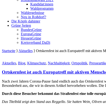
Kandidat:innen
Wahlprogramm
Wahlergebnisse
Neu in Roßdorf?
Die Köpfe dahinter
Grüne Seiten
BundesGrüne
EuropaGrüne
HessenGrüne
Kreisverband DaDi
Startseite
⟩
Aktuelles
⟩
Ortskernfest ist auch Europatreff mit aktiven
Aktuelles
,
Blog
,
Klimaschutz
,
Nachhaltigkeit
,
Ortspolitik
,
Presseartik
Ortskernfest ist auch Europatreff mit aktiven Mens
Nach zwei Jahren Corona-Pause fand endlich auch das Ortskernfest w
Besonderheit aus, die wir in diesem Artikel hervorheben wollen. D
Durch diese Besucher bekommt das Straßenfest eine tolle europ
Das Titelbild zeigt den Stand aus Reggello. Sie hatten Wein, Oliven