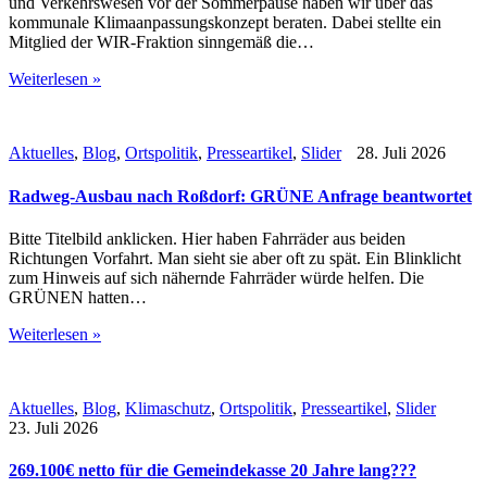
und Verkehrswesen vor der Sommerpause haben wir über das
kommunale Klimaanpassungskonzept beraten. Dabei stellte ein
Mitglied der WIR-Fraktion sinngemäß die…
Weiterlesen »
Aktuelles
,
Blog
,
Ortspolitik
,
Presseartikel
,
Slider
28. Juli 2026
Radweg-Ausbau nach Roßdorf: GRÜNE Anfrage beantwortet
Bitte Titelbild anklicken. Hier haben Fahrräder aus beiden
Richtungen Vorfahrt. Man sieht sie aber oft zu spät. Ein Blinklicht
zum Hinweis auf sich nähernde Fahrräder würde helfen. Die
GRÜNEN hatten…
Weiterlesen »
Aktuelles
,
Blog
,
Klimaschutz
,
Ortspolitik
,
Presseartikel
,
Slider
23. Juli 2026
269.100€ netto für die Gemeindekasse 20 Jahre lang???