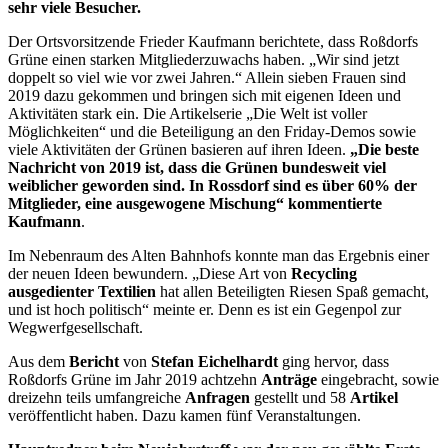
sehr viele Besucher.
Der Ortsvorsitzende Frieder Kaufmann berichtete, dass Roßdorfs
Grüne einen starken Mitgliederzuwachs haben. „Wir sind jetzt
doppelt so viel wie vor zwei Jahren.“ Allein sieben Frauen sind
2019 dazu gekommen und bringen sich mit eigenen Ideen und
Aktivitäten stark ein. Die Artikelserie „Die Welt ist voller
Möglichkeiten“ und die Beteiligung an den Friday-Demos sowie
viele Aktivitäten der Grünen basieren auf ihren Ideen.
„Die beste
Nachricht von 2019 ist, dass die Grünen bundesweit viel
weiblicher geworden sind. In Rossdorf sind es über 60% der
Mitglieder, eine ausgewogene Mischung“ kommentierte
Kaufmann
.
Im Nebenraum des Alten Bahnhofs konnte man das Ergebnis einer
der neuen Ideen bewundern. „Diese Art von
Recycling
ausgedienter Textilien
hat allen Beteiligten Riesen Spaß gemacht,
und ist hoch politisch“ meinte er. Denn es ist ein Gegenpol zur
Wegwerfgesellschaft.
Aus dem
Bericht
von
Stefan Eichelhardt
ging hervor, dass
Roßdorfs Grüne im Jahr 2019 achtzehn
Anträge
eingebracht, sowie
dreizehn teils umfangreiche
Anfragen
gestellt und 58
Artikel
veröffentlicht haben. Dazu kamen fünf Veranstaltungen.