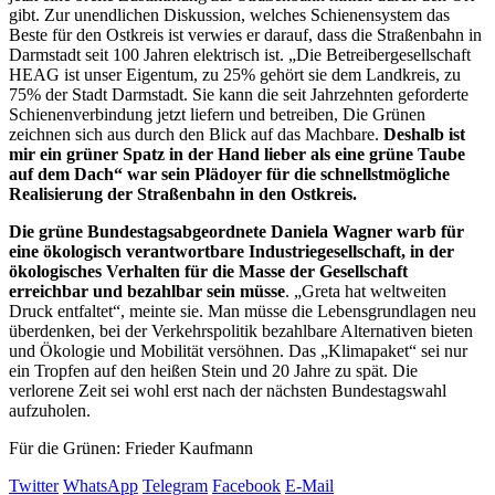
gibt. Zur unendlichen Diskussion, welches Schienensystem das
Beste für den Ostkreis ist verwies er darauf, dass die Straßenbahn in
Darmstadt seit 100 Jahren elektrisch ist. „Die Betreibergesellschaft
HEAG ist unser Eigentum, zu 25% gehört sie dem Landkreis, zu
75% der Stadt Darmstadt. Sie kann die seit Jahrzehnten geforderte
Schienenverbindung jetzt liefern und betreiben, Die Grünen
zeichnen sich aus durch den Blick auf das Machbare.
Deshalb ist
mir ein grüner Spatz in der Hand lieber als eine grüne Taube
auf dem Dach“ war sein Plädoyer für die schnellstmögliche
Realisierung der Straßenbahn in den Ostkreis.
Die grüne Bundestagsabgeordnete Daniela Wagner warb für
eine ökologisch verantwortbare Industriegesellschaft, in der
ökologisches Verhalten für die Masse der Gesellschaft
erreichbar und bezahlbar sein müsse
. „Greta hat weltweiten
Druck entfaltet“, meinte sie. Man müsse die Lebensgrundlagen neu
überdenken, bei der Verkehrspolitik bezahlbare Alternativen bieten
und Ökologie und Mobilität versöhnen. Das „Klimapaket“ sei nur
ein Tropfen auf den heißen Stein und 20 Jahre zu spät. Die
verlorene Zeit sei wohl erst nach der nächsten Bundestagswahl
aufzuholen.
Für die Grünen: Frieder Kaufmann
Twitter
WhatsApp
Telegram
Facebook
E-Mail