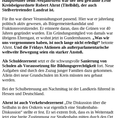
Hauptredner beim Neujahrstreff war der neu gewählte Erste
Kreisbeigeordnete Robert Ahrnt (Titelbild), der auch
Stellvertretender Landrat ist.
Für ihn war dieser Veranstaltungsort passend. Hier war er jahrelang
politisch aktiv gewesen, als Bürgermeisterkandidat und
Fraktionsvorsitzender. Er erinnerte daran, dass die Grünen vor 40
Jahren gegründet wurden. Ein Gründungsmitglied von damals war
übrigens Ehrengast, er wohnt jetzt in Gundernhausen.
„Was wir
uns vorgenommen haben, ist noch lange nicht erledigt“
betonte
Ahrnt.
Und die Fridays Aktionen als außerparlamentarische
weltweite Bewegung seien ein starker Anstoß.
Als Schuldezernent
setzt er die schwungvolle
Sanierung von
Schulen als Voraussetzung für Bildungsgerechtigkeit
fort. Neue
Aufgaben sind durch den Zuzug junger Familien dazu gekommen.
Allein drei neue Grundschulen im Kreis müssten neu gebaut
werden.
Bei der Schulbetreuung am Nachmittag ist der Landkreis führend in
Hessen und Deutschland.
Ahrnt ist auch Verkehrsdezernent
„Die Diskussion über die
Seilbahn in den Ostkreis war eigentlich eine Straßenbahn-
Diskussion“ stellte er fest. Er sei extrem froh, dass es in Weiterstadt
jetzt eine breite Zustimmung zur Straßenbahn mitten durch den Ort