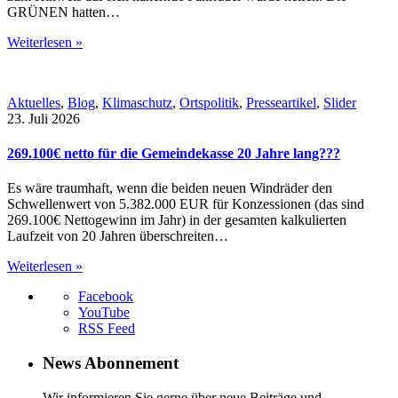
GRÜNEN hatten…
Weiterlesen »
Aktuelles
,
Blog
,
Klimaschutz
,
Ortspolitik
,
Presseartikel
,
Slider
23. Juli 2026
269.100€ netto für die Gemeindekasse 20 Jahre lang???
Es wäre traumhaft, wenn die beiden neuen Windräder den
Schwellenwert von 5.382.000 EUR für Konzessionen (das sind
269.100€ Nettogewinn im Jahr) in der gesamten kalkulierten
Laufzeit von 20 Jahren überschreiten…
Weiterlesen »
Facebook
YouTube
RSS Feed
News Abonnement
Wir informieren Sie gerne über neue Beiträge und