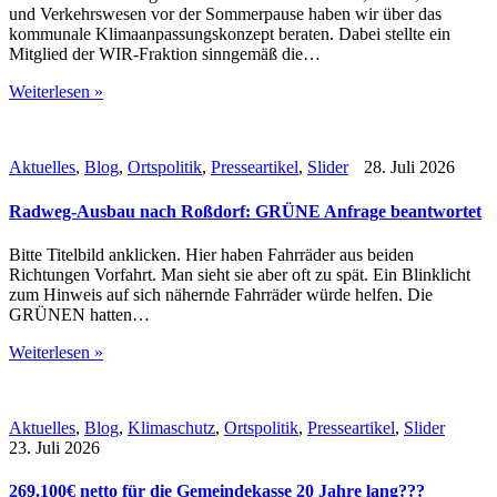
und Verkehrswesen vor der Sommerpause haben wir über das
kommunale Klimaanpassungskonzept beraten. Dabei stellte ein
Mitglied der WIR-Fraktion sinngemäß die…
Weiterlesen »
Aktuelles
,
Blog
,
Ortspolitik
,
Presseartikel
,
Slider
28. Juli 2026
Radweg-Ausbau nach Roßdorf: GRÜNE Anfrage beantwortet
Bitte Titelbild anklicken. Hier haben Fahrräder aus beiden
Richtungen Vorfahrt. Man sieht sie aber oft zu spät. Ein Blinklicht
zum Hinweis auf sich nähernde Fahrräder würde helfen. Die
GRÜNEN hatten…
Weiterlesen »
Aktuelles
,
Blog
,
Klimaschutz
,
Ortspolitik
,
Presseartikel
,
Slider
23. Juli 2026
269.100€ netto für die Gemeindekasse 20 Jahre lang???