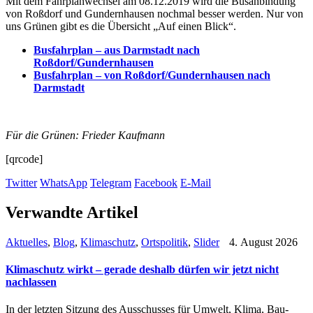
Mit dem Fahrplanwechsel am 08.12.2019 wird die Busanbindung
von Roßdorf und Gundernhausen nochmal besser werden. Nur von
uns Grünen gibt es die Übersicht „Auf einen Blick“.
Busfahrplan – aus Darmstadt nach
Roßdorf/Gundernhausen
Busfahrplan – von Roßdorf/Gundernhausen nach
Darmstadt
Für die Grünen: Frieder Kaufmann
[qrcode]
Twitter
WhatsApp
Telegram
Facebook
E-Mail
Verwandte Artikel
Aktuelles
,
Blog
,
Klimaschutz
,
Ortspolitik
,
Slider
4. August 2026
Klimaschutz wirkt – gerade deshalb dürfen wir jetzt nicht
nachlassen
In der letzten Sitzung des Ausschusses für Umwelt, Klima, Bau-