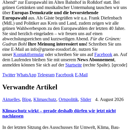
Abend“ zur Europawahl im Alten Bahnhof in Roßdorf statt. Bei
grünen Getränken und musikalischer Untermalung tauschen wir uns
über
Europas Demokratie und die bevorstehende
Europawahl
aus. Als Gäste begrüßen wir u.a. Frank Diefenbach
(MdL) und Politiker aus Kreis und Land, zudem zeigen wir alle
grünen Wahlwerbespots zu den Europawahlen der letzten 40 Jahre.
Sie sind herzlich eingeladen – wir freuen uns auf einen
abwechslungsreichen und kurzweiligen Abend.
Für die Grünen:
Gudrun Bohl
Ihre Meinung interessiert uns!
Schreiben Sie uns
eine E-Mail an
info@gruene-rossdorf.de
, nutzen Sie
unser
Kontaktformular
oder schreiben Sie uns auf
Facebook
an. Auf
dem Laufenden bleiben Sie mit unserem
News Abonnement
,
anmelden können Sie sich auf der
Startseite
(rechte Spalte).
[qrcode]
Twitter
WhatsApp
Telegram
Facebook
E-Mail
Verwandte Artikel
Aktuelles
,
Blog
,
Klimaschutz
,
Ortspolitik
,
Slider
4. August 2026
Klimaschutz wirkt – gerade deshalb dürfen wir jetzt nicht
nachlassen
In der letzten Sitzung des Ausschusses für Umwelt, Klima, Bau-