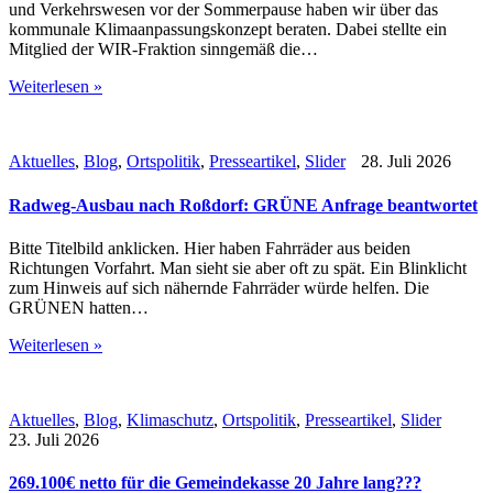
und Verkehrswesen vor der Sommerpause haben wir über das
kommunale Klimaanpassungskonzept beraten. Dabei stellte ein
Mitglied der WIR-Fraktion sinngemäß die…
Weiterlesen »
Aktuelles
,
Blog
,
Ortspolitik
,
Presseartikel
,
Slider
28. Juli 2026
Radweg-Ausbau nach Roßdorf: GRÜNE Anfrage beantwortet
Bitte Titelbild anklicken. Hier haben Fahrräder aus beiden
Richtungen Vorfahrt. Man sieht sie aber oft zu spät. Ein Blinklicht
zum Hinweis auf sich nähernde Fahrräder würde helfen. Die
GRÜNEN hatten…
Weiterlesen »
Aktuelles
,
Blog
,
Klimaschutz
,
Ortspolitik
,
Presseartikel
,
Slider
23. Juli 2026
269.100€ netto für die Gemeindekasse 20 Jahre lang???