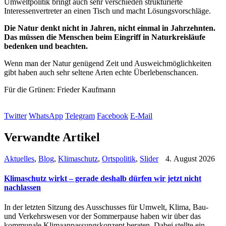
Umweltpolitik bringt auch sehr verschieden strukturierte
Interessenvertreter an einen Tisch und macht Lösungsvorschläge.
Die Natur denkt nicht in Jahren, nicht einmal in Jahrzehnten.
Das müssen die Menschen beim Eingriff in Naturkreisläufe
bedenken und beachten.
Wenn man der Natur genügend Zeit und Ausweichmöglichkeiten
gibt haben auch sehr seltene Arten echte Überlebenschancen.
Für die Grünen: Frieder Kaufmann
Twitter
WhatsApp
Telegram
Facebook
E-Mail
Verwandte Artikel
Aktuelles
,
Blog
,
Klimaschutz
,
Ortspolitik
,
Slider
4. August 2026
Klimaschutz wirkt – gerade deshalb dürfen wir jetzt nicht
nachlassen
In der letzten Sitzung des Ausschusses für Umwelt, Klima, Bau-
und Verkehrswesen vor der Sommerpause haben wir über das
kommunale Klimaanpassungskonzept beraten. Dabei stellte ein