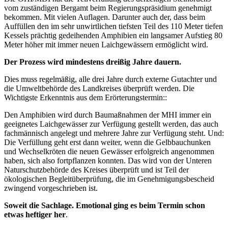
vom zuständigen Bergamt beim Regierungspräsidium genehmigt
bekommen. Mit vielen Auflagen. Darunter auch der, dass beim
Auffüllen den im sehr unwirtlichen tiefsten Teil des 110 Meter tiefen
Kessels prächtig gedeihenden Amphibien ein langsamer Aufstieg 80
Meter höher mit immer neuen Laichgewässern ermöglicht wird.
Der Prozess wird mindestens dreißig Jahre dauern.
Dies muss regelmäßig, alle drei Jahre durch externe Gutachter und
die Umweltbehörde des Landkreises überprüft werden. Die
Wichtigste Erkenntnis aus dem Erörterungstermin::
Den Amphibien wird durch Baumaßnahmen der MHI immer ein
geeignetes Laichgewässer zur Verfügung gestellt werden, das auch
fachmännisch angelegt und mehrere Jahre zur Verfügung steht. Und:
Die Verfüllung geht erst dann weiter, wenn die Gelbbauchunken
und Wechselkröten die neuen Gewässer erfolgreich angenommen
haben, sich also fortpflanzen konnten. Das wird von der Unteren
Naturschutzbehörde des Kreises überprüft und ist Teil der
ökologischen Begleitüberprüfung, die im Genehmigungsbescheid
zwingend vorgeschrieben ist.
Soweit die Sachlage. Emotional ging es beim Termin schon
etwas heftiger her
.