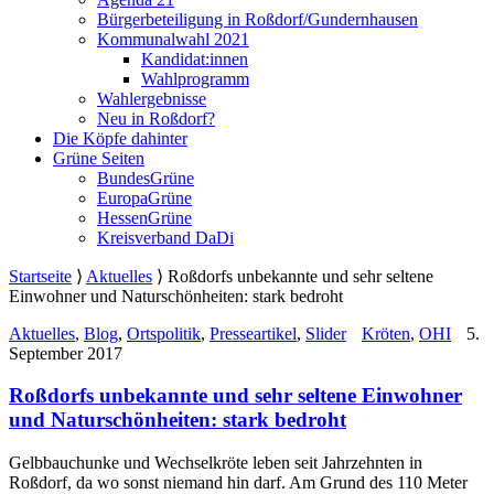
Bürgerbeteiligung in Roßdorf/Gundernhausen
Kommunalwahl 2021
Kandidat:innen
Wahlprogramm
Wahlergebnisse
Neu in Roßdorf?
Die Köpfe dahinter
Grüne Seiten
BundesGrüne
EuropaGrüne
HessenGrüne
Kreisverband DaDi
Startseite
⟩
Aktuelles
⟩
Roßdorfs unbekannte und sehr seltene
Einwohner und Naturschönheiten: stark bedroht
Aktuelles
,
Blog
,
Ortspolitik
,
Presseartikel
,
Slider
Kröten
,
OHI
5.
September 2017
Roßdorfs unbekannte und sehr seltene Einwohner
und Naturschönheiten: stark bedroht
Gelbbauchunke und Wechselkröte leben seit Jahrzehnten in
Roßdorf, da wo sonst niemand hin darf. Am Grund des 110 Meter