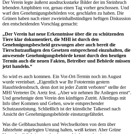
Der Verein legte äußerst ausdrucksstarke Bilder der im Steinbruch
lebenden Amphibien vor, genau einen Tag vorher geschossen. Und
warf den Genehmigungsbehörden vor, geschlafen zu haben. Die
Grünen haben nach einer zweieinhalbstündigen heftigen Diskussion
den entscheidenden Vorschlag gemacht:
„Der Verein hat neue Erkenntnisse über die zu schützenden
Tiere klar dokumentiert, die MHI ist durch den
Genehmigungsbescheid gezwungen aber auch bereit die
Tierschutzauflagen den Gesetzen entsprechend einzuhalten, die
anwesende Genehmigungsbehörde kennt durch den heutigen
Termin auch die neuen Fakten, Betreiber und Behörde müssen
jetzt handeln.“
So wird es auch kommen. Ein Vor-Ort-Termin noch im August
wurde vereinbart. „Eigentlich war Ihr Fototermin gestern
Hausfriedensbruch, denn dort ist jeder Zutritt verboten“ stellte der
MHI Vertreter Dr. Aretz fest. „Aber wir nehmen Ihr Anliegen ernst“.
Und genehmigte dem Verein den künftigen Zutritt. Allerdings mit
Info über Kommen und Gehen, sowie entsprechender
Schutzausrüstung. Schließlich ist der künstliche Talkessel nach
Ansicht der Genehmigungsbehörde einsturzgefährdet.
Was die Gelbbauchunken und Wechselkröten von dem über
Jahrzehnte angelegten Umzug halten, weiß keiner. Aber Grüne