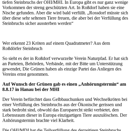
tiefen Steinbruchs der OHI/MHI. In Europa gibt es nur ganz wenige
Vorkommen der streng geschützten Art. In Roßdorf haben sie eine
Nische gefunden. Aber die wird bald verfüllt. „Rossdorf müsste sich
über diese sehr seltenen Tiere freuen, die aber bei der Verfüllung des
Steinbruchs sicher aussterben werden“
Wer erkennt 23 Kröten auf einem Quadratmeter? Aus dem
Roßdörfer Steinbruch
So sieht es der in Roßdorf verwurzelte Verein Naturpfad. Er hat sich
an Parteien, Behörden, Verbände, mit der Bitte um Unterstützung
gewendet, Die Grünen haben als einzige Partei das Anliegen des
Vereins ernst genommen.
Auf Wunsch der Grünen gab es einen „Anhörungstermin“ am
8.8.17 in Hanau bei der MHI
Der Verein befürchtet dass Gelbbauchunken und Wechselkröten bei
einer Verfüllung des Steinbruchs aus der Ökonische gerissen und
stark bedroht sind, obwohl das Europarecht strikt verbietet, den
Lebensraum dieser in Europa einzigartigen Tiere auszulöschen. Der
Anhörungstermin brachte viel Klarheit.
Die OHI/MDI hat die Teilverfüllung des derzeitigen Steinbruchs