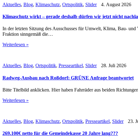
Aktuelles
,
Blog
,
Klimaschutz
,
Ortspolitik
,
Slider
4. August 2026
Klimaschutz wirkt – gerade deshalb dürfen wir jetzt nicht nachl
In der letzten Sitzung des Ausschusses für Umwelt, Klima, Bau- un
Fraktion sinngemäß die…
Weiterlesen »
Aktuelles
,
Blog
,
Ortspolitik
,
Presseartikel
,
Slider
28. Juli 2026
Radweg-Ausbau nach Roßdorf: GRÜNE Anfrage beantwortet
Bitte Titelbild anklicken. Hier haben Fahrräder aus beiden Richtung
Weiterlesen »
Aktuelles
,
Blog
,
Klimaschutz
,
Ortspolitik
,
Presseartikel
,
Slider
23. J
269.100€ netto für die Gemeindekasse 20 Jahre lang???