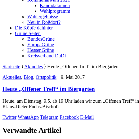
Kandidat:innen
Wahlprogramm
Wahlergebnisse
Neu in Roßdorf?
Die Köpfe dahinter
Grüne Seiten
BundesGrüne
EuropaGrüne
HessenGrüne
Kreisverband DaDi
Startseite
⟩
Aktuelles
⟩
Heute „Offener Treff“ im Biergarten
Aktuelles
,
Blog
,
Ortspolitik
9. Mai 2017
Heute „Offener Treff“ im Biergarten
Heute, am Dienstag, 9.5. ab 19 Uhr laden wir zum „Offenen Treff“ i
Klaus-Dieter Fuchs-Bischoff
Twitter
WhatsApp
Telegram
Facebook
E-Mail
Verwandte Artikel