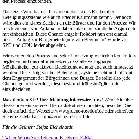
den Prozess einzubinden.
Das letzte Wort hat das Parlament, das ist das Risiko aller
Beteilgungssysteme wie auch Frieder Kaufmann betont. Dennoch
wäre dies ein klares Zeichen an die Bürger und für den Prozess: Wir
möchten euch von Anfang an dabei haben und sämtliche Argumente
mit einbeziehen. Diese Chance entgeht Roßdorf nun erst einmal,
unser „Antrag zur Bürgerbeteiligung von Beginn an“ wurde von
SPD und CDU leider abgelehnt.
Wir werden den Prozess und seine Umsetzung weiterhin konstruktiv
begleiten und uns dafür einsetzen, dass alle verfügbaren
Möglichkeiten zur aktiven Beteiligung genutzt und auch umgesetzt
werden. Der Erfolg solcher Beteiligungssysteme steht und fällt mit
dem Engagement der Bürgerinnen und Bürger. Es sollte also jede
Chance genutzt werden, diese best- und frühestmöglich mit
einzubeziehen.
Was denken Sie? Ihre Meinung interessiert uns!
Wenn Sie über
dieses oder ein anderes Thema diskutieren möchten, besuchen Sie
doch einfach die Webseite www.gruene-rossdorf.de oder schreiben
Sie eine E-Mail an:
info@gruene-rossdorf.de
.
Für die Grünen: Stefan Eichelhardt
Twitter
WhatsApp
Telegram
Facebook
E-Mail