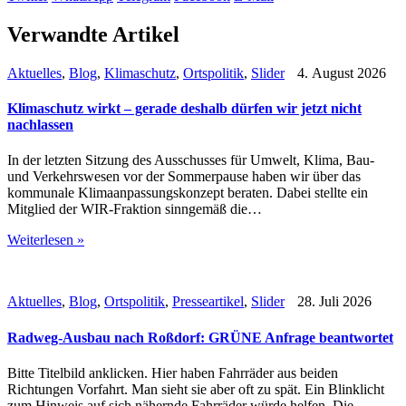
Verwandte Artikel
Aktuelles
,
Blog
,
Klimaschutz
,
Ortspolitik
,
Slider
4. August 2026
Klimaschutz wirkt – gerade deshalb dürfen wir jetzt nicht
nachlassen
In der letzten Sitzung des Ausschusses für Umwelt, Klima, Bau-
und Verkehrswesen vor der Sommerpause haben wir über das
kommunale Klimaanpassungskonzept beraten. Dabei stellte ein
Mitglied der WIR-Fraktion sinngemäß die…
Weiterlesen »
Aktuelles
,
Blog
,
Ortspolitik
,
Presseartikel
,
Slider
28. Juli 2026
Radweg-Ausbau nach Roßdorf: GRÜNE Anfrage beantwortet
Bitte Titelbild anklicken. Hier haben Fahrräder aus beiden
Richtungen Vorfahrt. Man sieht sie aber oft zu spät. Ein Blinklicht
zum Hinweis auf sich nähernde Fahrräder würde helfen. Die