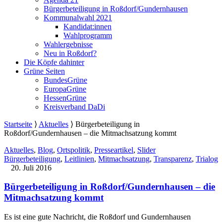
Bürgerbeteiligung in Roßdorf/Gundernhausen
Kommunalwahl 2021
Kandidat:innen
Wahlprogramm
Wahlergebnisse
Neu in Roßdorf?
Die Köpfe dahinter
Grüne Seiten
BundesGrüne
EuropaGrüne
HessenGrüne
Kreisverband DaDi
Startseite
⟩
Aktuelles
⟩
Bürgerbeteiligung in
Roßdorf/Gundernhausen – die Mitmachsatzung kommt
Aktuelles
,
Blog
,
Ortspolitik
,
Presseartikel
,
Slider
Bürgerbeteiligung
,
Leitlinien
,
Mitmachsatzung
,
Transparenz
,
Trialog
20. Juli 2016
Bürgerbeteiligung in Roßdorf/Gundernhausen – die
Mitmachsatzung kommt
Es ist eine gute Nachricht, die Roßdorf und Gundernhausen