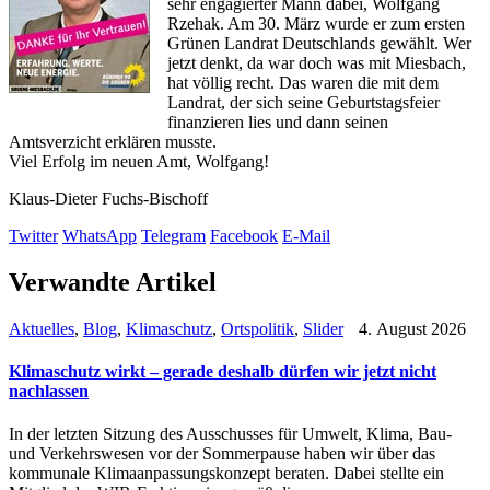
sehr engagierter Mann dabei, Wolfgang
Rzehak. Am 30. März wurde er zum ersten
Grünen Landrat Deutschlands gewählt. Wer
jetzt denkt, da war doch was mit Miesbach,
hat völlig recht. Das waren die mit dem
Landrat, der sich seine Geburtstagsfeier
finanzieren lies und dann seinen
Amtsverzicht erklären musste.
Viel Erfolg im neuen Amt, Wolfgang!
Klaus-Dieter Fuchs-Bischoff
Twitter
WhatsApp
Telegram
Facebook
E-Mail
Verwandte Artikel
Aktuelles
,
Blog
,
Klimaschutz
,
Ortspolitik
,
Slider
4. August 2026
Klimaschutz wirkt – gerade deshalb dürfen wir jetzt nicht
nachlassen
In der letzten Sitzung des Ausschusses für Umwelt, Klima, Bau-
und Verkehrswesen vor der Sommerpause haben wir über das
kommunale Klimaanpassungskonzept beraten. Dabei stellte ein