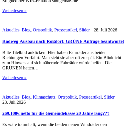
Mitglied der WIR-Fraktion sinngemäß die…
Weiterlesen »
Aktuelles
,
Blog
,
Ortspolitik
,
Presseartikel
,
Slider
28. Juli 2026
Radweg-Ausbau nach Roßdorf: GRÜNE Anfrage beantwortet
Bitte Titelbild anklicken. Hier haben Fahrräder aus beiden
Richtungen Vorfahrt. Man sieht sie aber oft zu spät. Ein Blinklicht
zum Hinweis auf sich nähernde Fahrräder würde helfen. Die
GRÜNEN hatten…
Weiterlesen »
Aktuelles
,
Blog
,
Klimaschutz
,
Ortspolitik
,
Presseartikel
,
Slider
23. Juli 2026
269.100€ netto für die Gemeindekasse 20 Jahre lang???
Es wäre traumhaft, wenn die beiden neuen Windräder den