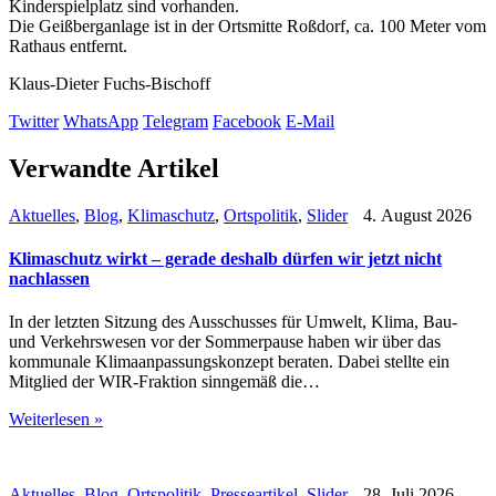
Kinderspielplatz sind vorhanden.
Die Geißberganlage ist in der Ortsmitte Roßdorf, ca. 100 Meter vom
Rathaus entfernt.
Klaus-Dieter Fuchs-Bischoff
Twitter
WhatsApp
Telegram
Facebook
E-Mail
Verwandte Artikel
Aktuelles
,
Blog
,
Klimaschutz
,
Ortspolitik
,
Slider
4. August 2026
Klimaschutz wirkt – gerade deshalb dürfen wir jetzt nicht
nachlassen
In der letzten Sitzung des Ausschusses für Umwelt, Klima, Bau-
und Verkehrswesen vor der Sommerpause haben wir über das
kommunale Klimaanpassungskonzept beraten. Dabei stellte ein
Mitglied der WIR-Fraktion sinngemäß die…
Weiterlesen »
Aktuelles
,
Blog
,
Ortspolitik
,
Presseartikel
,
Slider
28. Juli 2026