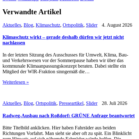
Verwandte Artikel
Aktuelles
,
Blog
,
Klimaschutz
,
Ortspolitik
,
Slider
4. August 2026
Klimaschutz wirkt – gerade deshalb dürfen wir jetzt nicht
nachlassen
In der letzten Sitzung des Ausschusses für Umwelt, Klima, Bau-
und Verkehrswesen vor der Sommerpause haben wir über das
kommunale Klimaanpassungskonzept beraten. Dabei stellte ein
Mitglied der WIR-Fraktion sinngemäß die…
Weiterlesen »
Aktuelles
,
Blog
,
Ortspolitik
,
Presseartikel
,
Slider
28. Juli 2026
Radweg-Ausbau nach Roßdorf: GRÜNE Anfrage beantwortet
Bitte Titelbild anklicken. Hier haben Fahrräder aus beiden
Richtungen Vorfahrt. Man sieht sie aber oft zu spät. Ein Blinklicht
zum Hinweis auf sich nähernde Fahrräder würde helfen. Die