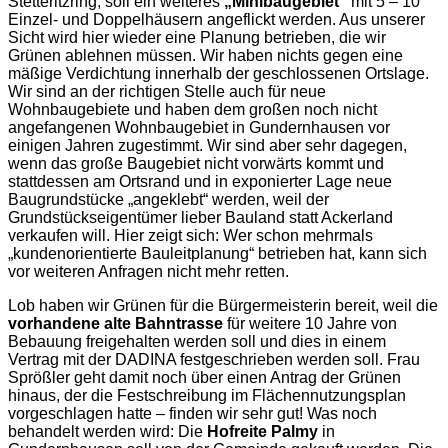
Stetteritzring, soll ein weiteres
„Minibaugebiet“
mit 5 – 10
Einzel- und Doppelhäusern angeflickt werden. Aus unserer
Sicht wird hier wieder eine Planung betrieben, die wir
Grünen ablehnen müssen. Wir haben nichts gegen eine
mäßige Verdichtung innerhalb der geschlossenen Ortslage.
Wir sind an der richtigen Stelle auch für neue
Wohnbaugebiete und haben dem großen noch nicht
angefangenen Wohnbaugebiet in Gundernhausen vor
einigen Jahren zugestimmt. Wir sind aber sehr dagegen,
wenn das große Baugebiet nicht vorwärts kommt und
stattdessen am Ortsrand und in exponierter Lage neue
Baugrundstücke „angeklebt“ werden, weil der
Grundstückseigentümer lieber Bauland statt Ackerland
verkaufen will. Hier zeigt sich: Wer schon mehrmals
„kundenorientierte Bauleitplanung“ betrieben hat, kann sich
vor weiteren Anfragen nicht mehr retten.
Lob haben wir Grünen für die Bürgermeisterin bereit, weil die
vorhandene alte Bahntrasse
für weitere 10 Jahre von
Bebauung freigehalten werden soll und dies in einem
Vertrag mit der DADINA festgeschrieben werden soll. Frau
Sprößler geht damit noch über einen Antrag der Grünen
hinaus, der die Festschreibung im Flächennutzungsplan
vorgeschlagen hatte – finden wir sehr gut! Was noch
behandelt werden wird: Die
Hofreite Palmy
in