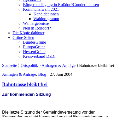
Bürgerbeteiligung in Roßdorf/Gundernhausen
Kommunalwahl 2021
Kandidat:innen
Wahlprogramm
Wahlergebnisse
Neu in Roßdorf?
Die Köpfe dahinter
Grüne Seiten
BundesGrüne
EuropaGrüne
HessenGrüne
Kreisverband DaDi
Startseite
⟩
Ortspolitik
⟩
Anfragen & Anträge
⟩
Bahntrasse bleibt frei
Anfragen & Anträge
,
Blog
27. Juni 2004
Bahntrasse bleibt frei
Zur kommenden Sitzung
Die letzte Sitzung der Gemeindevertretung vor den
Sommerferien steht bevor und es sind Entscheidungen in