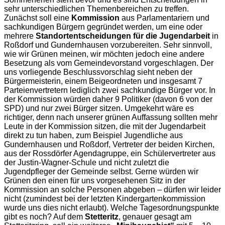
sehr unterschiedlichen Themenbereichen zu treffen.
Zunächst soll eine
Kommission
aus Parlamentariern und
sachkundigen Bürgern gegründet werden, um eine oder
mehrere
Standortentscheidungen für die Jugendarbeit
in
Roßdorf und Gundernhausen vorzubereiten. Sehr sinnvoll,
wie wir Grünen meinen, wir möchten jedoch eine andere
Besetzung als vom Gemeindevorstand vorgeschlagen. Der
uns vorliegende Beschlussvorschlag sieht neben der
Bürgermeisterin, einem Beigeordneten und insgesamt 7
Parteienvertretern lediglich zwei sachkundige Bürger vor. In
der Kommission würden daher 9 Politiker (davon 6 von der
SPD) und nur zwei Bürger sitzen. Umgekehrt wäre es
richtiger, denn nach unserer grünen Auffassung sollten mehr
Leute in der Kommission sitzen, die mit der Jugendarbeit
direkt zu tun haben, zum Beispiel Jugendliche aus
Gundernhausen und Roßdorf, Vertreter der beiden Kirchen,
aus der Rossdörfer Agendagruppe, ein Schülervertreter aus
der Justin-Wagner-Schule und nicht zuletzt die
Jugendpfleger der Gemeinde selbst. Gerne würden wir
Grünen den einen für uns vorgesehenen Sitz in der
Kommission an solche Personen abgeben – dürfen wir leider
nicht (zumindest bei der letzten Kindergartenkommission
wurde uns dies nicht erlaubt). Welche Tagesordnungspunkte
gibt es noch? Auf dem
Stetteritz
, genauer gesagt am