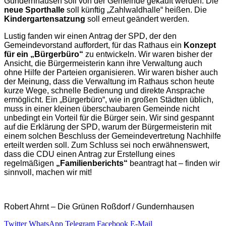
Gundernhausen soll von der Gemeinde gekauft werden. Die
neue Sporthalle
soll künftig „Zahlwaldhalle“ heißen. Die
Kindergartensatzung
soll erneut geändert werden.
Lustig fanden wir einen Antrag der SPD, der den
Gemeindevorstand auffordert, für das Rathaus ein
Konzept
für ein „Bürgerbüro“
zu entwickeln. Wir waren bisher der
Ansicht, die Bürgermeisterin kann ihre Verwaltung auch
ohne Hilfe der Parteien organisieren. Wir waren bisher auch
der Meinung, dass die Verwaltung im Rathaus schon heute
kurze Wege, schnelle Bedienung und direkte Ansprache
ermöglicht. Ein „Bürgerbüro“, wie in großen Städten üblich,
muss in einer kleinen überschaubaren Gemeinde nicht
unbedingt ein Vorteil für die Bürger sein. Wir sind gespannt
auf die Erklärung der SPD, warum der Bürgermeisterin mit
einem solchen Beschluss der Gemeindevertretung Nachhilfe
erteilt werden soll. Zum Schluss sei noch erwähnenswert,
dass die CDU einen Antrag zur Erstellung eines
regelmäßigen
„Familienberichts“
beantragt hat – finden wir
sinnvoll, machen wir mit!
Robert Ahrnt – Die Grünen Roßdorf / Gundernhausen
Twitter
WhatsApp
Telegram
Facebook
E-Mail