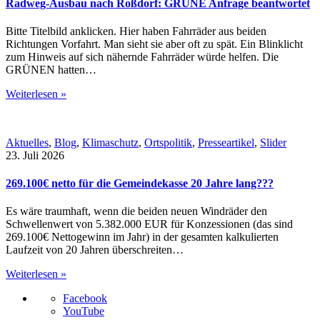
Radweg-Ausbau nach Roßdorf: GRÜNE Anfrage beantwortet
Bitte Titelbild anklicken. Hier haben Fahrräder aus beiden
Richtungen Vorfahrt. Man sieht sie aber oft zu spät. Ein Blinklicht
zum Hinweis auf sich nähernde Fahrräder würde helfen. Die
GRÜNEN hatten…
Weiterlesen »
Aktuelles
,
Blog
,
Klimaschutz
,
Ortspolitik
,
Presseartikel
,
Slider
23. Juli 2026
269.100€ netto für die Gemeindekasse 20 Jahre lang???
Es wäre traumhaft, wenn die beiden neuen Windräder den
Schwellenwert von 5.382.000 EUR für Konzessionen (das sind
269.100€ Nettogewinn im Jahr) in der gesamten kalkulierten
Laufzeit von 20 Jahren überschreiten…
Weiterlesen »
Facebook
YouTube