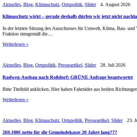
Aktuelles
,
Blog
,
Klimaschutz
,
Ortspolitik
,
Slider
4. August 2026
Klimaschutz wirkt – gerade deshalb dürfen wir jetzt nicht nachl
In der letzten Sitzung des Ausschusses für Umwelt, Klima, Bau- un
Fraktion sinngemäß die…
Weiterlesen »
Aktuelles
,
Blog
,
Ortspolitik
,
Presseartikel
,
Slider
28. Juli 2026
Radweg-Ausbau nach Roßdorf: GRÜNE Anfrage beantwortet
Bitte Titelbild anklicken. Hier haben Fahrräder aus beiden Richtung
Weiterlesen »
Aktuelles
,
Blog
,
Klimaschutz
,
Ortspolitik
,
Presseartikel
,
Slider
23. J
269.100€ netto für die Gemeindekasse 20 Jahre lang???