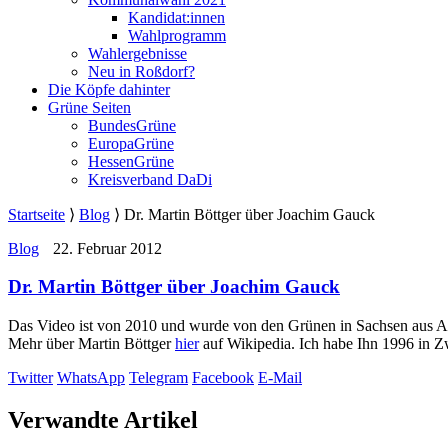
Kandidat:innen
Wahlprogramm
Wahlergebnisse
Neu in Roßdorf?
Die Köpfe dahinter
Grüne Seiten
BundesGrüne
EuropaGrüne
HessenGrüne
Kreisverband DaDi
Startseite
⟩
Blog
⟩
Dr. Martin Böttger über Joachim Gauck
Blog
22. Februar 2012
Dr. Martin Böttger über Joachim Gauck
Das Video ist von 2010 und wurde von den Grünen in Sachsen aus Anla
Mehr über Martin Böttger
hier
auf Wikipedia. Ich habe Ihn 1996 in Z
Twitter
WhatsApp
Telegram
Facebook
E-Mail
Verwandte Artikel