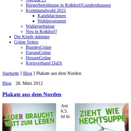
Bürgerbeteiligung in Roßdorf/Gundernhausen
Kommunalwahl 2021
Kandidat:innen
Wahlprogramm
Wahlergebnisse
Neu in Roßdorf?
Die Köpfe dahinter
Grüne Seiten
BundesGrüne
EuropaGrüne
HessenGrüne
Kreisverband DaDi
Startseite
⟩
Blog
⟩
Plakate aus dem Norden
Blog
28. März 2012
Plakate aus dem Norden
Am
6.5.
ist in