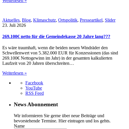
Weiterlesen »
Aktuelles
,
Blog
,
Klimaschutz
,
Ortspolitik
,
Presseartikel
,
Slider
23. Juli 2026
269.100€ netto für die Gemeindekasse 20 Jahre lang???
Es wäre traumhaft, wenn die beiden neuen Windräder den
Schwellenwert von 5.382.000 EUR für Konzessionen (das sind
269.100€ Nettogewinn im Jahr) in der gesamten kalkulierten
Laufzeit von 20 Jahren überschreiten…
Weiterlesen »
Facebook
YouTube
RSS Feed
News Abonnement
Wir informieren Sie gerne über neue Beiträge und
bevorstehende Termine. Hier eintragen und los gehts.
Name