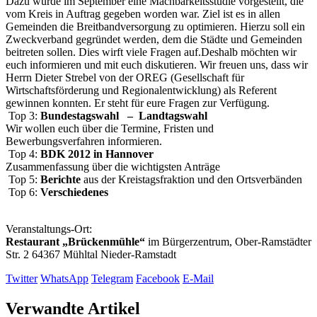
Dazu wurde im September eine Machbarkeitsstudie vorgestellt, die
vom Kreis in Auftrag gegeben worden war. Ziel ist es in allen
Gemeinden die Breitbandversorgung zu optimieren. Hierzu soll ein
Zweckverband gegründet werden, dem die Städte und Gemeinden
beitreten sollen. Dies wirft viele Fragen auf.Deshalb möchten wir
euch informieren und mit euch diskutieren. Wir freuen uns, dass wir
Herrn Dieter Strebel von der OREG (Gesellschaft für
Wirtschaftsförderung und Regionalentwicklung) als Referent
gewinnen konnten. Er steht für eure Fragen zur Verfügung.
Top 3:
Bundestagswahl – Landtagswahl
Wir wollen euch über die Termine, Fristen und
Bewerbungsverfahren informieren.
Top 4:
BDK 2012 in Hannover
Zusammenfassung über die wichtigsten Anträge
Top 5:
Berichte
aus der Kreistagsfraktion und den Ortsverbänden
Top 6:
Verschiedenes
Veranstaltungs-Ort:
Restaurant „Brückenmühle“
im Bürgerzentrum, Ober-Ramstädter
Str. 2 64367 Mühltal Nieder-Ramstadt
Twitter
WhatsApp
Telegram
Facebook
E-Mail
Verwandte Artikel