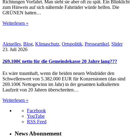
Richtungen Vorfahrt. Man sieht sie aber oft zu spät. Ein Blinklicht
zum Hinweis auf sich nähernde Fahrräder würde helfen. Die
GRÜNEN hatten…
Weiterlesen »
Aktuelles
,
Blog
,
Klimaschutz
,
Ortspolitik
,
Presseartikel
,
Slider
23. Juli 2026
269.100€ netto für die Gemeindekasse 20 Jahre lang???
Es wäre traumhaft, wenn die beiden neuen Windräder den
Schwellenwert von 5.382.000 EUR für Konzessionen (das sind
269.100€ Nettogewinn im Jahr) in der gesamten kalkulierten
Laufzeit von 20 Jahren überschreiten…
Weiterlesen »
Facebook
YouTube
RSS Feed
News Abonnement