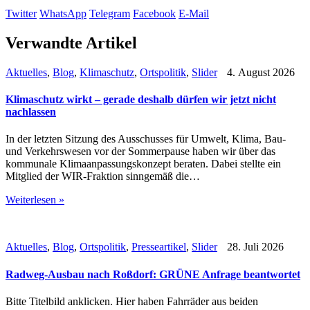
Twitter
WhatsApp
Telegram
Facebook
E-Mail
Verwandte Artikel
Aktuelles
,
Blog
,
Klimaschutz
,
Ortspolitik
,
Slider
4. August 2026
Klimaschutz wirkt – gerade deshalb dürfen wir jetzt nicht
nachlassen
In der letzten Sitzung des Ausschusses für Umwelt, Klima, Bau-
und Verkehrswesen vor der Sommerpause haben wir über das
kommunale Klimaanpassungskonzept beraten. Dabei stellte ein
Mitglied der WIR-Fraktion sinngemäß die…
Weiterlesen »
Aktuelles
,
Blog
,
Ortspolitik
,
Presseartikel
,
Slider
28. Juli 2026
Radweg-Ausbau nach Roßdorf: GRÜNE Anfrage beantwortet
Bitte Titelbild anklicken. Hier haben Fahrräder aus beiden