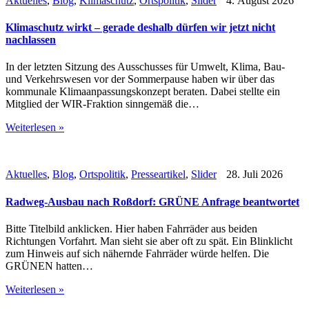
Aktuelles
,
Blog
,
Klimaschutz
,
Ortspolitik
,
Slider
4. August 2026
Klimaschutz wirkt – gerade deshalb dürfen wir jetzt nicht
nachlassen
In der letzten Sitzung des Ausschusses für Umwelt, Klima, Bau-
und Verkehrswesen vor der Sommerpause haben wir über das
kommunale Klimaanpassungskonzept beraten. Dabei stellte ein
Mitglied der WIR-Fraktion sinngemäß die…
Weiterlesen »
Aktuelles
,
Blog
,
Ortspolitik
,
Presseartikel
,
Slider
28. Juli 2026
Radweg-Ausbau nach Roßdorf: GRÜNE Anfrage beantwortet
Bitte Titelbild anklicken. Hier haben Fahrräder aus beiden
Richtungen Vorfahrt. Man sieht sie aber oft zu spät. Ein Blinklicht
zum Hinweis auf sich nähernde Fahrräder würde helfen. Die
GRÜNEN hatten…
Weiterlesen »