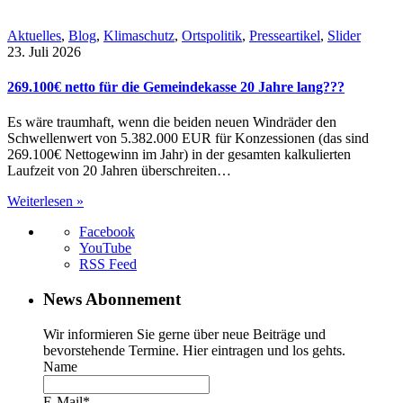
Aktuelles
,
Blog
,
Klimaschutz
,
Ortspolitik
,
Presseartikel
,
Slider
23. Juli 2026
269.100€ netto für die Gemeindekasse 20 Jahre lang???
Es wäre traumhaft, wenn die beiden neuen Windräder den
Schwellenwert von 5.382.000 EUR für Konzessionen (das sind
269.100€ Nettogewinn im Jahr) in der gesamten kalkulierten
Laufzeit von 20 Jahren überschreiten…
Weiterlesen »
Facebook
YouTube
RSS Feed
News Abonnement
Wir informieren Sie gerne über neue Beiträge und
bevorstehende Termine. Hier eintragen und los gehts.
Name
E-Mail*