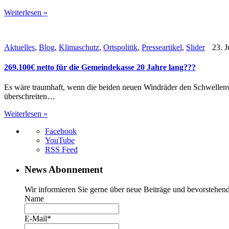
Weiterlesen »
Aktuelles
,
Blog
,
Klimaschutz
,
Ortspolitik
,
Presseartikel
,
Slider
23. J
269.100€ netto für die Gemeindekasse 20 Jahre lang???
Es wäre traumhaft, wenn die beiden neuen Windräder den Schwellenw
überschreiten…
Weiterlesen »
Facebook
YouTube
RSS Feed
News Abonnement
Wir informieren Sie gerne über neue Beiträge und bevorstehend
Name
E-Mail*