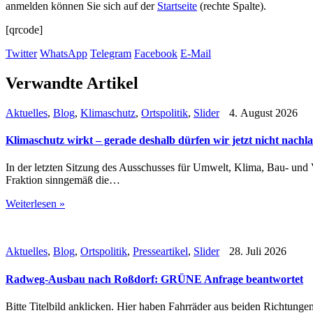
anmelden können Sie sich auf der
Startseite
(rechte Spalte).
[qrcode]
Twitter
WhatsApp
Telegram
Facebook
E-Mail
Verwandte Artikel
Aktuelles
,
Blog
,
Klimaschutz
,
Ortspolitik
,
Slider
4. August 2026
Klimaschutz wirkt – gerade deshalb dürfen wir jetzt nicht nachl
In der letzten Sitzung des Ausschusses für Umwelt, Klima, Bau- un
Fraktion sinngemäß die…
Weiterlesen »
Aktuelles
,
Blog
,
Ortspolitik
,
Presseartikel
,
Slider
28. Juli 2026
Radweg-Ausbau nach Roßdorf: GRÜNE Anfrage beantwortet
Bitte Titelbild anklicken. Hier haben Fahrräder aus beiden Richtung