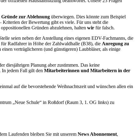
der offiziellen Haushaltssitzung beantwortet. Unsere 23 Fragen
e
Gründe zur Ablehnung
überwiegen. Dies könnte zum Beispiel
Kriterien der Bewertung gibt es viele. Für uns steht die
s oppositionellen Gründen abzulehnen, halten
wir
für falsch.
 Stelle seien neben der Anstellung eines eigenen EDV-Fachmanns, die
 für Radfahrer in Höhe der Zahlwaldhalle (B38), die
Anregung zu
nen verträglicheren (und günstigeren) Laubbläser, als einige
der diesjährigen Planung aber zustimmen. Das keine
 In jedem Fall gilt den
Mitarbeiterinnen und Mitarbeitern in der
 einmal auf die bevorstehende Weihnachtszeit und wünschen allen ein
zentrum „Neue Schule“ in Roßdorf (Raum 3, 1. OG links) zu
dem Laufenden bleiben Sie mit unserem
News Abonnement
,