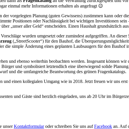
rden dann als
Fragenkatalog
an die Verwaltung zurückgespielt und vor 
sogar einmal mehr Informationen erhalten als angefragt 😉
an der vorgelegten Planung (guten Gewissens) zustimmen kann oder di
mte Positionen oder Nachlässigkeit bei wichtigen Investitionen sein – 
r über „unser aller Geld“ entscheiden. Einen Haushalt grundsätzlich au
. Vorschläge wurden umgesetzt oder zumindest aufgegriffen. An dieser
hrzeug
(„StreetScooter“) für den Bauhof, die Überquerungsmöglichkeit
 die simple Änderung eines geplanten Laubsaugers für den Bauhof in ei
h sehen und ebenso weiterhin beobachten werden. Insgesamt können wir 
 Bürger und symbolisiert letztendlich eine überwiegend solide Planung.
twurf und die umfangreiche Beantwortung des grünen Fragenkatalogs.
 und einen kollegialen Umgang wie in 2018. Jetzt freuen wir uns erst
essenten und Gäste sind herzlich eingeladen, uns ab 20 Uhr im Bürger
ie unser
Kontaktformular
oder schreiben Sie uns auf
Facebook
an. Auf 