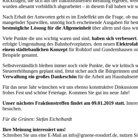
Rückfragen, die sich aus der fraktionsinternen Beratung ergeben, we
wurden allesamt vorbildlich abgearbeitet – in diesem Fall haben wir 
Nach Erhalt der Antworten geht es im Endeffekt um die Frage, ob m
mangelnder Sparwillen, unnötig hoch erscheinende Ausgaben für bestim
bestmögliche Lösung für die Allgemeinheit
über allem und dass wi
Viele Punkte die uns wichtig waren und sind,
haben sich verbessert
erfolgte Umgestaltung des Bahnhofvorplatzes, dem neuen
Elektrofa
einem städtebaulichen Konzept
für Roßdorf und Gundernhausen oder
Beispiele genannt.
Selbstverständlich bleiben immer noch viele Punkte, die wir kritisc
Steuererhöhungen geplant sind, freut sicher auch die Bürgerinnen und
Verwaltung ein großes Dankeschön
für die Arbeit am Haushaltsen
Für das neue Jahr wünschen wir uns ebenso konstruktive Diskussionen
frohes Fest und schöne Feiertage. Kommen Sie gut ins neue Jahr!
Unser nächstes Fraktionstreffen findet am 09.01.2019 statt.
Inter
besuchen.
Für die Grünen: Stefan Eichelhardt
Ihre Meinung interessiert uns!
Schreiben Sie uns eine E-Mail an
info@gruene-rossdorf.de
, nutzen S