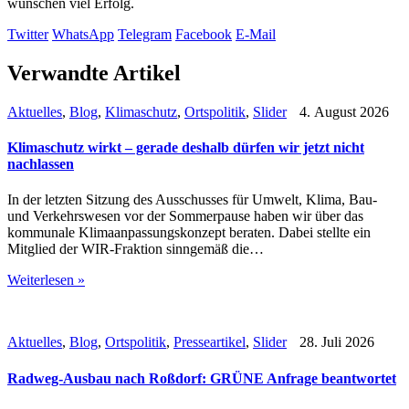
wünschen viel Erfolg.
Twitter
WhatsApp
Telegram
Facebook
E-Mail
Verwandte Artikel
Aktuelles
,
Blog
,
Klimaschutz
,
Ortspolitik
,
Slider
4. August 2026
Klimaschutz wirkt – gerade deshalb dürfen wir jetzt nicht
nachlassen
In der letzten Sitzung des Ausschusses für Umwelt, Klima, Bau-
und Verkehrswesen vor der Sommerpause haben wir über das
kommunale Klimaanpassungskonzept beraten. Dabei stellte ein
Mitglied der WIR-Fraktion sinngemäß die…
Weiterlesen »
Aktuelles
,
Blog
,
Ortspolitik
,
Presseartikel
,
Slider
28. Juli 2026
Radweg-Ausbau nach Roßdorf: GRÜNE Anfrage beantwortet