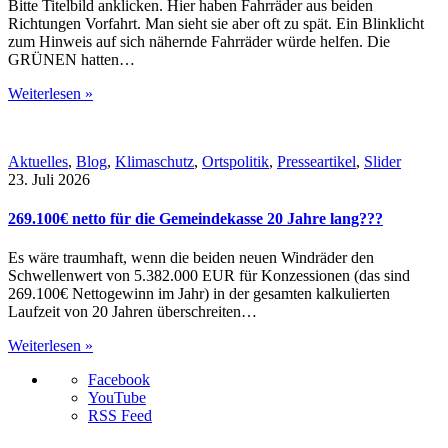
Bitte Titelbild anklicken. Hier haben Fahrräder aus beiden
Richtungen Vorfahrt. Man sieht sie aber oft zu spät. Ein Blinklicht
zum Hinweis auf sich nähernde Fahrräder würde helfen. Die
GRÜNEN hatten…
Weiterlesen »
Aktuelles
,
Blog
,
Klimaschutz
,
Ortspolitik
,
Presseartikel
,
Slider
23. Juli 2026
269.100€ netto für die Gemeindekasse 20 Jahre lang???
Es wäre traumhaft, wenn die beiden neuen Windräder den
Schwellenwert von 5.382.000 EUR für Konzessionen (das sind
269.100€ Nettogewinn im Jahr) in der gesamten kalkulierten
Laufzeit von 20 Jahren überschreiten…
Weiterlesen »
Facebook
YouTube
RSS Feed