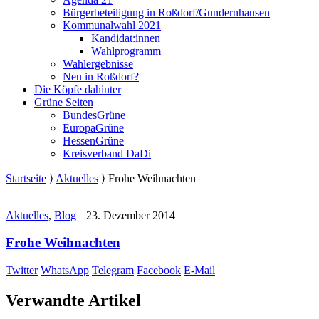
Bürgerbeteiligung in Roßdorf/Gundernhausen
Kommunalwahl 2021
Kandidat:innen
Wahlprogramm
Wahlergebnisse
Neu in Roßdorf?
Die Köpfe dahinter
Grüne Seiten
BundesGrüne
EuropaGrüne
HessenGrüne
Kreisverband DaDi
Startseite
⟩
Aktuelles
⟩
Frohe Weihnachten
Aktuelles
,
Blog
23. Dezember 2014
Frohe Weihnachten
Twitter
WhatsApp
Telegram
Facebook
E-Mail
Verwandte Artikel