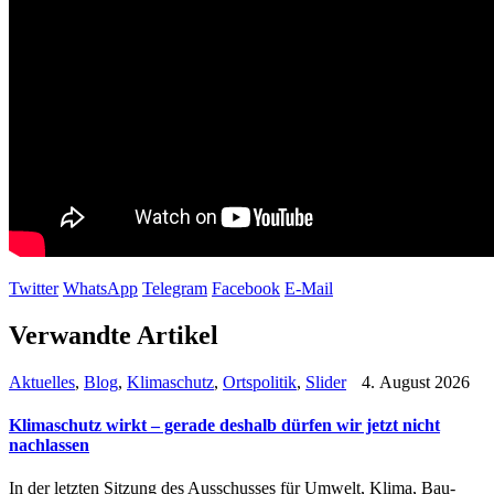
Twitter
WhatsApp
Telegram
Facebook
E-Mail
Verwandte Artikel
Aktuelles
,
Blog
,
Klimaschutz
,
Ortspolitik
,
Slider
4. August 2026
Klimaschutz wirkt – gerade deshalb dürfen wir jetzt nicht
nachlassen
In der letzten Sitzung des Ausschusses für Umwelt, Klima, Bau-