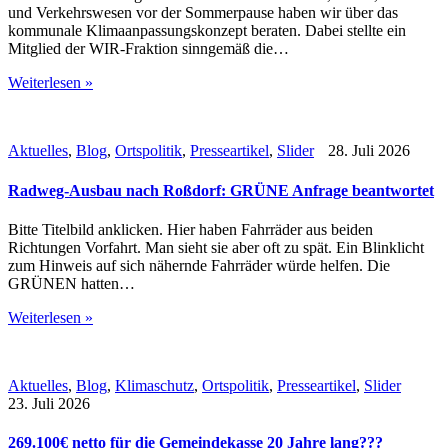
und Verkehrswesen vor der Sommerpause haben wir über das
kommunale Klimaanpassungskonzept beraten. Dabei stellte ein
Mitglied der WIR-Fraktion sinngemäß die…
Weiterlesen »
Aktuelles
,
Blog
,
Ortspolitik
,
Presseartikel
,
Slider
28. Juli 2026
Radweg-Ausbau nach Roßdorf: GRÜNE Anfrage beantwortet
Bitte Titelbild anklicken. Hier haben Fahrräder aus beiden
Richtungen Vorfahrt. Man sieht sie aber oft zu spät. Ein Blinklicht
zum Hinweis auf sich nähernde Fahrräder würde helfen. Die
GRÜNEN hatten…
Weiterlesen »
Aktuelles
,
Blog
,
Klimaschutz
,
Ortspolitik
,
Presseartikel
,
Slider
23. Juli 2026
269.100€ netto für die Gemeindekasse 20 Jahre lang???