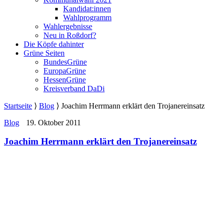
Kandidat:innen
Wahlprogramm
Wahlergebnisse
Neu in Roßdorf?
Die Köpfe dahinter
Grüne Seiten
BundesGrüne
EuropaGrüne
HessenGrüne
Kreisverband DaDi
Startseite
⟩
Blog
⟩
Joachim Herrmann erklärt den Trojanereinsatz
Blog
19. Oktober 2011
Joachim Herrmann erklärt den Trojanereinsatz