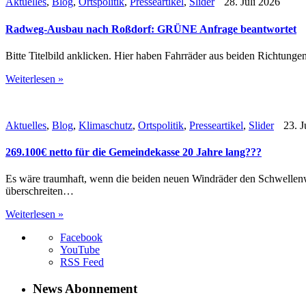
Aktuelles
,
Blog
,
Ortspolitik
,
Presseartikel
,
Slider
28. Juli 2026
Radweg-Ausbau nach Roßdorf: GRÜNE Anfrage beantwortet
Bitte Titelbild anklicken. Hier haben Fahrräder aus beiden Richtung
Weiterlesen »
Aktuelles
,
Blog
,
Klimaschutz
,
Ortspolitik
,
Presseartikel
,
Slider
23. J
269.100€ netto für die Gemeindekasse 20 Jahre lang???
Es wäre traumhaft, wenn die beiden neuen Windräder den Schwellenw
überschreiten…
Weiterlesen »
Facebook
YouTube
RSS Feed
News Abonnement