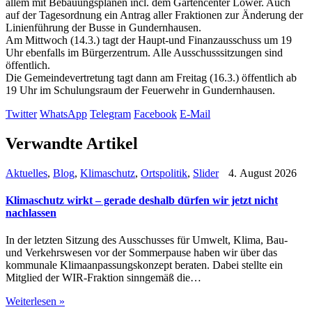
allem mit Bebauungsplänen incl. dem Gartencenter Löwer. Auch
auf der Tagesordnung ein Antrag aller Fraktionen zur Änderung der
Linienführung der Busse in Gundernhausen.
Am Mittwoch (14.3.) tagt der Haupt-und Finanzausschuss um 19
Uhr ebenfalls im Bürgerzentrum. Alle Ausschusssitzungen sind
öffentlich.
Die Gemeindevertretung tagt dann am Freitag (16.3.) öffentlich ab
19 Uhr im Schulungsraum der Feuerwehr in Gundernhausen.
Twitter
WhatsApp
Telegram
Facebook
E-Mail
Verwandte Artikel
Aktuelles
,
Blog
,
Klimaschutz
,
Ortspolitik
,
Slider
4. August 2026
Klimaschutz wirkt – gerade deshalb dürfen wir jetzt nicht
nachlassen
In der letzten Sitzung des Ausschusses für Umwelt, Klima, Bau-
und Verkehrswesen vor der Sommerpause haben wir über das
kommunale Klimaanpassungskonzept beraten. Dabei stellte ein
Mitglied der WIR-Fraktion sinngemäß die…
Weiterlesen »