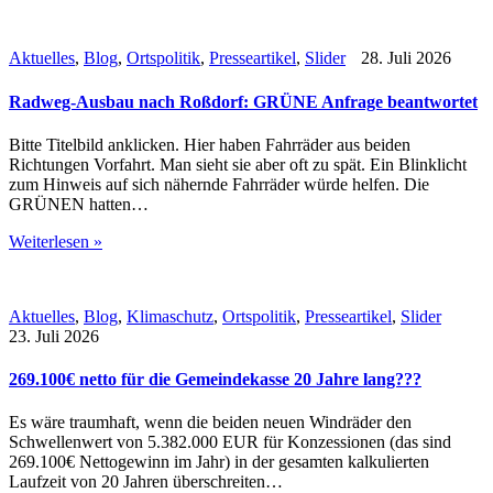
Aktuelles
,
Blog
,
Ortspolitik
,
Presseartikel
,
Slider
28. Juli 2026
Radweg-Ausbau nach Roßdorf: GRÜNE Anfrage beantwortet
Bitte Titelbild anklicken. Hier haben Fahrräder aus beiden
Richtungen Vorfahrt. Man sieht sie aber oft zu spät. Ein Blinklicht
zum Hinweis auf sich nähernde Fahrräder würde helfen. Die
GRÜNEN hatten…
Weiterlesen »
Aktuelles
,
Blog
,
Klimaschutz
,
Ortspolitik
,
Presseartikel
,
Slider
23. Juli 2026
269.100€ netto für die Gemeindekasse 20 Jahre lang???
Es wäre traumhaft, wenn die beiden neuen Windräder den
Schwellenwert von 5.382.000 EUR für Konzessionen (das sind
269.100€ Nettogewinn im Jahr) in der gesamten kalkulierten
Laufzeit von 20 Jahren überschreiten…