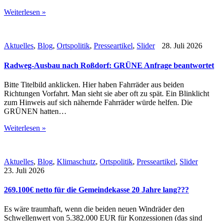
Weiterlesen »
Aktuelles
,
Blog
,
Ortspolitik
,
Presseartikel
,
Slider
28. Juli 2026
Radweg-Ausbau nach Roßdorf: GRÜNE Anfrage beantwortet
Bitte Titelbild anklicken. Hier haben Fahrräder aus beiden
Richtungen Vorfahrt. Man sieht sie aber oft zu spät. Ein Blinklicht
zum Hinweis auf sich nähernde Fahrräder würde helfen. Die
GRÜNEN hatten…
Weiterlesen »
Aktuelles
,
Blog
,
Klimaschutz
,
Ortspolitik
,
Presseartikel
,
Slider
23. Juli 2026
269.100€ netto für die Gemeindekasse 20 Jahre lang???
Es wäre traumhaft, wenn die beiden neuen Windräder den
Schwellenwert von 5.382.000 EUR für Konzessionen (das sind