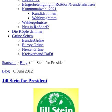
Bürgerbeteiligung in Roßdorf/Gundernhausen
Kommunalwahl 2021
Kandidat:innen
Wahlprogramm
Wahlergebnisse
Neu in Roßdorf?
Die Köpfe dahinter
Grüne Seiten
BundesGrüne
EuropaGrüne
HessenGrüne
Kreisverband DaDi
Startseite
⟩
Blog
⟩
Jill Stein for President
Blog
6. Juni 2012
Jill Stein for President