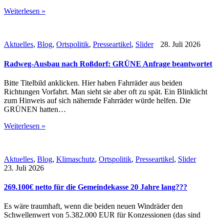
Weiterlesen »
Aktuelles
,
Blog
,
Ortspolitik
,
Presseartikel
,
Slider
28. Juli 2026
Radweg-Ausbau nach Roßdorf: GRÜNE Anfrage beantwortet
Bitte Titelbild anklicken. Hier haben Fahrräder aus beiden
Richtungen Vorfahrt. Man sieht sie aber oft zu spät. Ein Blinklicht
zum Hinweis auf sich nähernde Fahrräder würde helfen. Die
GRÜNEN hatten…
Weiterlesen »
Aktuelles
,
Blog
,
Klimaschutz
,
Ortspolitik
,
Presseartikel
,
Slider
23. Juli 2026
269.100€ netto für die Gemeindekasse 20 Jahre lang???
Es wäre traumhaft, wenn die beiden neuen Windräder den
Schwellenwert von 5.382.000 EUR für Konzessionen (das sind