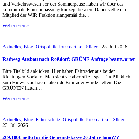
und Verkehrswesen vor der Sommerpause haben wir über das
kommunale Klimaanpassungskonzept beraten. Dabei stellte ein
Mitglied der WIR-Fraktion sinngemäß die…
Weiterlesen »
Aktuelles
,
Blog
,
Ortspolitik
,
Presseartikel
,
Slider
28. Juli 2026
Radweg-Ausbau nach Roßdorf: GRÜNE Anfrage beantwortet
Bitte Titelbild anklicken. Hier haben Fahrräder aus beiden
Richtungen Vorfahrt. Man sieht sie aber oft zu spät. Ein Blinklicht
zum Hinweis auf sich nähernde Fahrräder würde helfen. Die
GRÜNEN hatten…
Weiterlesen »
Aktuelles
,
Blog
,
Klimaschutz
,
Ortspolitik
,
Presseartikel
,
Slider
23. Juli 2026
269.100€ netto für die Gemeindekasse 20 Jahre lang???