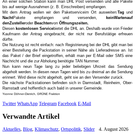
An einer solchen Station kann man DHL Post versenden und alle Pakete
bis auf wenige Ausnahmen (z. B. Einschreiben) empfangen.
Mit dem Antrag wollen wir den Paketservice
im Ort ausweiten:
Tag
und
Nacht
Pakete empfangen und versenden,
kein
Warten
auf
den
Zusteller
oder
Beachten
von
Öffnungszeiten.
Diesen
kostenlosen Service
bietet die DHL an. Deshalb wurde von Frieder
Kaufmann der Antrag eingebracht, der nicht nur Berufstätige erfreuen
dürfte.
Die Nutzung ist recht einfach: nach Registrierung bei der DHL gibt man bei
einer Bestellung die Packstation in seiner Nähe als Lieferadresse an. Ist
das Paket / der Brief eingetroffen, erhält man per E-Mail oder SMS eine
Nachricht und die zur Abholung benötigte TAN Nummer.
Nun kann neun Tage lang zu jeder beliebigen Uhrzeit das Sendung
abgeholt werden. In diesen neun Tagen wird bis zu dreimal an die Sendung
erinnert. Wird diese nicht abgeholt, geht sie an den Versender zurück.
Die nächste Packstationen befinden sich in Darmstadt, Reinheim, Ober-
Ramstadt und hoffentlich auch bald in unserer Gemeinde.
Yvonne Döhner-Dietrich, GRÜNE Fraktion
Twitter
WhatsApp
Telegram
Facebook
E-Mail
Verwandte Artikel
Aktuelles
,
Blog
,
Klimaschutz
,
Ortspolitik
,
Slider
4. August 2026