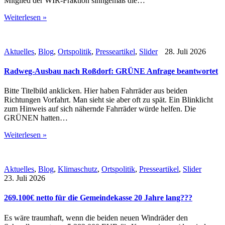
Mitglied der WIR-Fraktion sinngemäß die…
Weiterlesen »
Aktuelles
,
Blog
,
Ortspolitik
,
Presseartikel
,
Slider
28. Juli 2026
Radweg-Ausbau nach Roßdorf: GRÜNE Anfrage beantwortet
Bitte Titelbild anklicken. Hier haben Fahrräder aus beiden
Richtungen Vorfahrt. Man sieht sie aber oft zu spät. Ein Blinklicht
zum Hinweis auf sich nähernde Fahrräder würde helfen. Die
GRÜNEN hatten…
Weiterlesen »
Aktuelles
,
Blog
,
Klimaschutz
,
Ortspolitik
,
Presseartikel
,
Slider
23. Juli 2026
269.100€ netto für die Gemeindekasse 20 Jahre lang???
Es wäre traumhaft, wenn die beiden neuen Windräder den