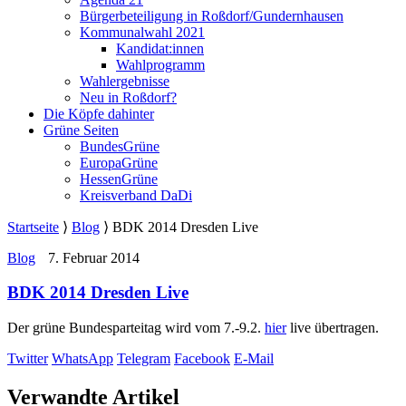
Bürgerbeteiligung in Roßdorf/Gundernhausen
Kommunalwahl 2021
Kandidat:innen
Wahlprogramm
Wahlergebnisse
Neu in Roßdorf?
Die Köpfe dahinter
Grüne Seiten
BundesGrüne
EuropaGrüne
HessenGrüne
Kreisverband DaDi
Startseite
⟩
Blog
⟩
BDK 2014 Dresden Live
Blog
7. Februar 2014
BDK 2014 Dresden Live
Der grüne Bundesparteitag wird vom 7.-9.2.
hier
live übertragen.
Twitter
WhatsApp
Telegram
Facebook
E-Mail
Verwandte Artikel