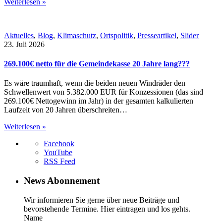
Weiterlesen »
Aktuelles
,
Blog
,
Klimaschutz
,
Ortspolitik
,
Presseartikel
,
Slider
23. Juli 2026
269.100€ netto für die Gemeindekasse 20 Jahre lang???
Es wäre traumhaft, wenn die beiden neuen Windräder den
Schwellenwert von 5.382.000 EUR für Konzessionen (das sind
269.100€ Nettogewinn im Jahr) in der gesamten kalkulierten
Laufzeit von 20 Jahren überschreiten…
Weiterlesen »
Facebook
YouTube
RSS Feed
News Abonnement
Wir informieren Sie gerne über neue Beiträge und
bevorstehende Termine. Hier eintragen und los gehts.
Name