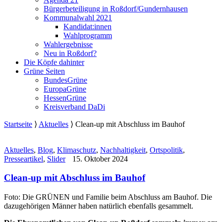
Bürgerbeteiligung in Roßdorf/Gundernhausen
Kommunalwahl 2021
Kandidat:innen
Wahlprogramm
Wahlergebnisse
Neu in Roßdorf?
Die Köpfe dahinter
Grüne Seiten
BundesGrüne
EuropaGrüne
HessenGrüne
Kreisverband DaDi
Startseite
⟩
Aktuelles
⟩
Clean-up mit Abschluss im Bauhof
Aktuelles
,
Blog
,
Klimaschutz
,
Nachhaltigkeit
,
Ortspolitik
,
Presseartikel
,
Slider
15. Oktober 2024
Clean-up mit Abschluss im Bauhof
Foto: Die GRÜNEN und Familie beim Abschluss am Bauhof. Die
dazugehörigen Männer haben natürlich ebenfalls gesammelt.