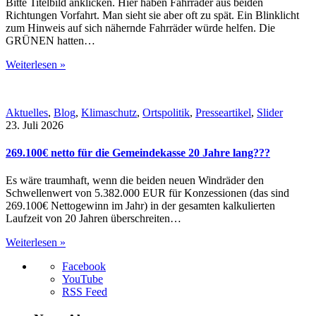
Bitte Titelbild anklicken. Hier haben Fahrräder aus beiden
Richtungen Vorfahrt. Man sieht sie aber oft zu spät. Ein Blinklicht
zum Hinweis auf sich nähernde Fahrräder würde helfen. Die
GRÜNEN hatten…
Weiterlesen »
Aktuelles
,
Blog
,
Klimaschutz
,
Ortspolitik
,
Presseartikel
,
Slider
23. Juli 2026
269.100€ netto für die Gemeindekasse 20 Jahre lang???
Es wäre traumhaft, wenn die beiden neuen Windräder den
Schwellenwert von 5.382.000 EUR für Konzessionen (das sind
269.100€ Nettogewinn im Jahr) in der gesamten kalkulierten
Laufzeit von 20 Jahren überschreiten…
Weiterlesen »
Facebook
YouTube
RSS Feed