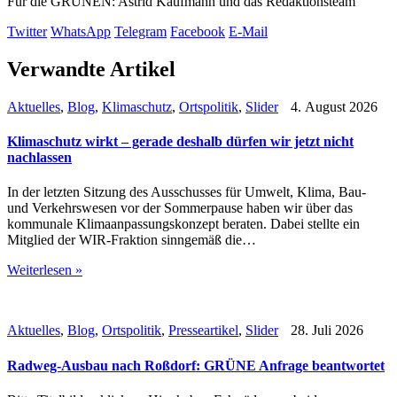
Für die GRÜNEN: Astrid Kaufmann und das Redaktionsteam
Twitter
WhatsApp
Telegram
Facebook
E-Mail
Verwandte Artikel
Aktuelles
,
Blog
,
Klimaschutz
,
Ortspolitik
,
Slider
4. August 2026
Klimaschutz wirkt – gerade deshalb dürfen wir jetzt nicht
nachlassen
In der letzten Sitzung des Ausschusses für Umwelt, Klima, Bau-
und Verkehrswesen vor der Sommerpause haben wir über das
kommunale Klimaanpassungskonzept beraten. Dabei stellte ein
Mitglied der WIR-Fraktion sinngemäß die…
Weiterlesen »
Aktuelles
,
Blog
,
Ortspolitik
,
Presseartikel
,
Slider
28. Juli 2026
Radweg-Ausbau nach Roßdorf: GRÜNE Anfrage beantwortet