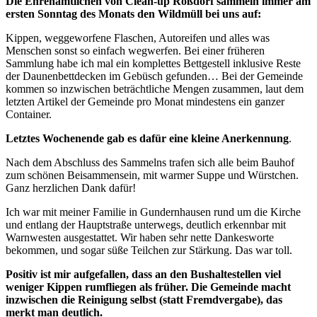
Die Ehrenamtlichen von Clean-up Roßdorf sammeln immer am
ersten Sonntag des Monats den Wildmüll bei uns auf:
Kippen, weggeworfene Flaschen, Autoreifen und alles was
Menschen sonst so einfach wegwerfen. Bei einer früheren
Sammlung habe ich mal ein komplettes Bettgestell inklusive Reste
der Daunenbettdecken im Gebüsch gefunden… Bei der Gemeinde
kommen so inzwischen beträchtliche Mengen zusammen, laut dem
letzten Artikel der Gemeinde pro Monat mindestens ein ganzer
Container.
Letztes Wochenende gab es dafür eine kleine Anerkennung
.
Nach dem Abschluss des Sammelns trafen sich alle beim Bauhof
zum schönen Beisammensein, mit warmer Suppe und Würstchen.
Ganz herzlichen Dank dafür!
Ich war mit meiner Familie in Gundernhausen rund um die Kirche
und entlang der Hauptstraße unterwegs, deutlich erkennbar mit
Warnwesten ausgestattet. Wir haben sehr nette Dankesworte
bekommen, und sogar süße Teilchen zur Stärkung. Das war toll.
Positiv ist mir aufgefallen, dass an den Bushaltestellen viel
weniger Kippen rumfliegen als früher. Die Gemeinde macht
inzwischen die Reinigung selbst (statt Fremdvergabe), das
merkt man deutlich.